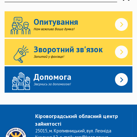
Опитування
Нам важлива Ваша думка!
Зворотний зв'язок
Запитай у фахівця!
Допомога
Звернись за допомогою!
Кіровоградський обласний центр
зайнятості
25015, м. Кропивницький, вул. Леоніда