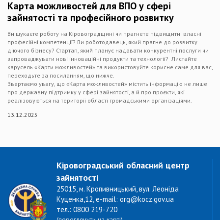
Карта можливостей для ВПО у сфері
зайнятості та професійного розвитку
Ви шукаєте роботу на Кіровоградщині чи прагнете підвищити власні
професійні компетенції? Ви роботодавець, який прагне до розвитку
діючого бізнесу? Стартап, який планує надавати конкурентні послуги чи
запроваджувати нові інноваційні продукти та технології? Листайте
карусель «Карти можливостей» та використовуйте корисне саме для вас,
переходьте за посиланням, що нижче.
Звертаємо увагу, що «Карта можливостей» містить інформацію не лише
про державну підтримку у сфері зайнятості, а й про проєкти, які
реалізовуються на території області громадськими організаціями.
13.12.2025
Кіровоградський обласний центр
зайнятості
25015, м. Кропивницький, вул. Леоніда
Куценка,12, e-mail: org@kocz.gov.ua
тел.: 0800 219-720
(переглянути на карті)