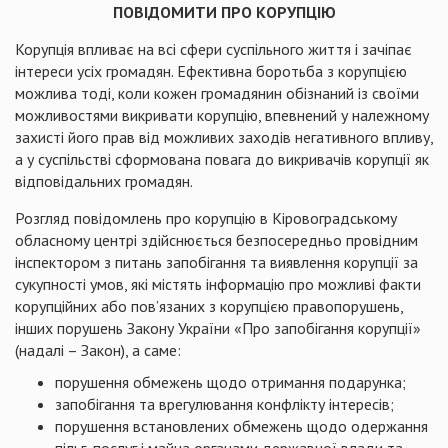
ПОВІДОМИТИ ПРО КОРУПЦІЮ
Корупція впливає на всі сфери суспільного життя і зачіпає
інтереси усіх громадян. Ефективна боротьба з корупцією
можлива тоді, коли кожен громадянин обізнаний із своїми
можливостями викривати корупцію, впевнений у належному
захисті його прав від можливих заходів негативного впливу,
а у суспільстві сформована повага до викривачів корупції як
відповідальних громадян.
Розгляд повідомлень про корупцію в Кіровоградському
обласному центрі здійснюється безпосередньо провідним
інспектором з питань запобігання та виявлення корупції за
сукупності умов, які містять інформацію про можливі факти
корупційних або пов’язаних з корупцією правопорушень,
інших порушень Закону України «Про запобігання корупції»
(надалі – Закон), а саме:
порушення обмежень щодо отримання подарунка;
запобігання та врегулювання конфлікту інтересів;
порушення встановлених обмежень щодо одержання