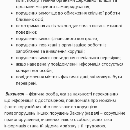
пільг, послуг і майна органами державної влади та
органами місцевого самоврядування;
порушення вимог щодо обмеження спільної роботи
близьких осіб;
недотримання актів законодавства з питань етичної
поведінки;
порушення вимог фінансового контролю;
порушення, пов’язані з організацією роботи із
запобігання та виявлення корупції;
порушення вимог проведення спеціальної перевірки;
якщо наведена у повідомленні інформація стосується
конкретної особи;
повідомлення містить фактичні дані, які можуть бути
перевірені.
Викривач
– фізична особа, яка за наявності переконання,
що інформація є достовірною, повідомила про можливі
факти корупційних або пов’язаних з корупцією
правопорушень, інших порушень Закону (надалі – корупційне
правопорушення), вчинених іншою особою, якщо така
інформація стала їй відома у зв’язку з її трудовою,