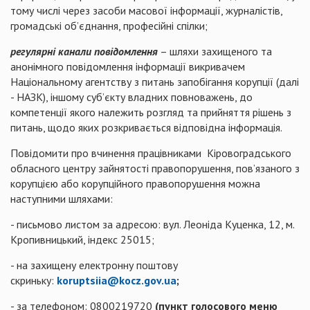
тому числі через засоби масової інформації, журналістів,
громадські об’єднання, професійні спілки;
регулярні канали повідомлення
– шляхи захищеного та
анонімного повідомлення інформації викривачем
Національному агентству з питань запобігання корупції (далі
- НАЗК), іншому суб’єкту владних повноважень, до
компетенції якого належить розгляд та прийняття рішень з
питань, щодо яких розкривається відповідна інформація.
Повідомити про вчинення працівниками Кіровоградського
обласного центру зайнятості правопорушення, пов’язаного з
корупцією або корупційного правопорушення можна
наступними шляхами:
- письмово листом за адресою: вул. Леоніда Куценка, 12, м.
Кропивницький, індекс 25015;
- на захищену електронну поштову
скриньку:
koruptsiia@kocz.gov.ua
;
- за телефоном: 0800219720
(пункт голосового меню