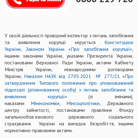
У своїй діяльності провідний інспектор з питань запобігання
та виявлення корупції керується
Конституцією
України
,
Законом України «Про запобігання корупції»
,
іншими законами України, указами Президента України,
постановами Верховної Ради України, актами Кабінету
Міністрів України, міжнародними договорами
України,
Наказом НАЗК від 27.05.2021 № 277/21 «Про
затвердження Типового положення про уповноважений
підрозділ (уповноважену особу) з питань запобігання та
виявлення корупції»
(зі змінами),
наказами
Мінекономіки
,
Мінсоцполітики
, Державного
центру зайнятості, постановами правління Фонду
загальнообов’язкового державного соціального
страхування України на випадок безробіття, іншими
нормативно-правовими актами.