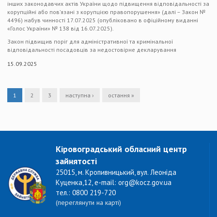
інших законодавчих актів України щодо підвищення відповідальності за
корупційні або пов’язані з корупцією правопорушення» (далі – Закон №
4496) набув чинності 17.07.2025 (опубліковано в офіційному виданні
«Голос України» № 138 від 16.07.2025).
Закон підвищив поріг для адміністративної та кримінальної
відповідальності посадовців за недостовірне декларування
15.09.2025
1
2
3
наступна ›
остання »
Кіровоградський обласний центр
зайнятості
25015, м. Кропивницький, вул. Леоніда
Куценка,12, e-mail: org@kocz.gov.ua
тел.: 0800 219-720
(переглянути на карті)