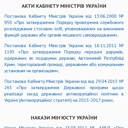
АКТИ КАБІНЕТУ МІНІСТРІВ УКРАЇНИ
Постанова Кабінету Міністрів України від 13.06.2000 №
950
«
Про затвердження Порядку проведення службового
розслідування стосовно осіб, уповноважених на виконання
функцій держави або органів місцевого самоврядування
»
,
Постанова Кабінету Міністрів України від 16.11.2011 №
1195
«
Про затвердження Порядку передачі дарунків,
одержаних як подарунки державі, Автономній Республіці
Крим, територіальній громаді, державним або комунальним
установам чи організаціям
»
,
Постанова Кабінету Міністрів України від від 29.04.2015 №
265 «Про затвердження Державної програми щодо
реалізації засад державної антикорупційної політики в
Україні (Антикорупційної стратегії) на 2015-2017 роки»,
НАКАЗИ МІН’ЮСТУ УКРАЇНИ
Наказ Мін’юсту України від 23.03.2012 № 448/5
«
Про