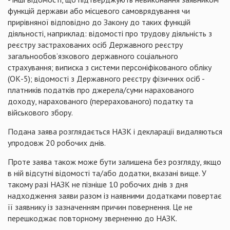
функцій держави або місцевого самоврядування чи
прирівняної відповідно до Закону до таких функцій
діяльності, наприклад: відомості про трудову діяльність з
реєстру застрахованих осіб Державного реєстру
загальнообов’язкового державного соціального
страхування; виписка з системи персоніфікованого обліку
(ОК-5); відомості з Державного реєстру фізичних осіб -
платників податків про джерела/суми нарахованого
доходу, нарахованого (перерахованого) податку та
військового збору.
Подана заява розглядається НАЗК і декларації видаляються
упродовж 20 робочих днів.
Проте заява також може бути залишена без розгляду, якщо
в ній відсутні відомості та/або додатки, вказані вище. У
такому разі НАЗК не пізніше 10 робочих днів з дня
надходження заяви разом із наявними додатками повертає
її заявнику із зазначенням причин повернення. Це не
перешкоджає повторному зверненню до НАЗК.