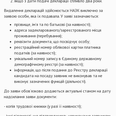
якщо з дати подачі декларації спливло два роки.
Видалення декларацій здійснюється НАЗК виключно за
заявою особи, яка їх подавала. У заяві зазначаються:
прізвище, ім’я та по батькові (за наявності);
адреса задекларованого/зареєстрованого місця
проживання (перебування);
реквізити документа, що посвідчує особу;
реєстраційний номер облікової картки платника
податків (за наявності);
унікальний номер запису в Єдиному державному
демографічному реєстрі (за наявності);
інформація, що після подання до Реєстру декларації
кандидата на посаду заявник не виконував та не
виконує зазначених функцій (діяльності).
До заяви обов’язково додаються актуальні станом на дату
надсилання заяви документи:
- копія трудової книжки (у разі її наявності);
- інші відомості, що підтверджують невиконання заявником