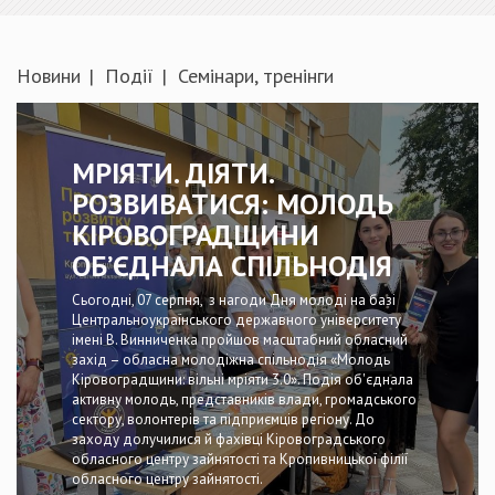
Новини
Події
Семінари, тренінги
МРІЯТИ. ДІЯТИ.
РОЗВИВАТИСЯ: МОЛОДЬ
КІРОВОГРАДЩИНИ
ОБ’ЄДНАЛА СПІЛЬНОДІЯ
Сьогодні, 07 серпня, з нагоди Дня молоді на базі
Центральноукраїнського державного університету
імені В. Винниченка пройшов масштабний обласний
захід – обласна молодіжна спільнодія «Молодь
Кіровоградщини: вільні мріяти 3.0». Подія об'єднала
активну молодь, представників влади, громадського
сектору, волонтерів та підприємців регіону. До
заходу долучилися й фахівці Кіровоградського
обласного центру зайнятості та Кропивницької філії
обласного центру зайнятості.