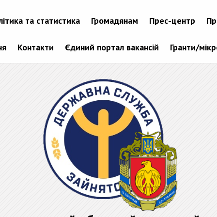
літика та статистика
Громадянам
Прес-центр
Пр
ня
Контакти
Єдиний портал вакансій
Гранти/мік