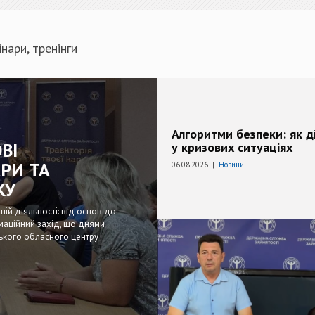
інари, тренінги
Алгоритми безпеки: як д
ВІ
у кризових ситуаціях
РИ ТА
06.08.2026 |
Новини
КУ
ній діяльності: від основ до
рмаційний захід, що днями
ського обласного центру