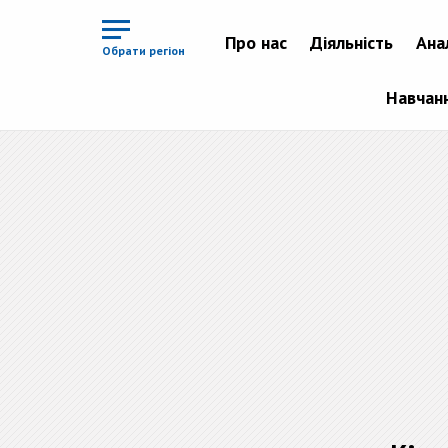
Перейти
до
основного
Про нас
Діяльність
Ана
матеріалу
Обрати регіон
Навчан