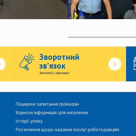
Зворотний
зв'язок
Запитай у фахівця!
Поширені запитання громадян
Корисна інформація для населення
Історії успіху
Роз'яснення щодо надання послуг роботодавцям