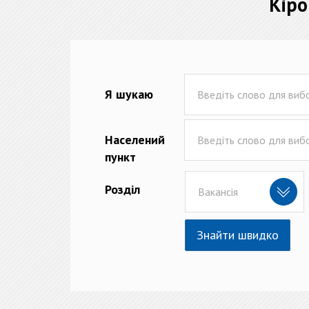
Кіро
Я шукаю
Населений
пункт
Розділ
Вакансія
Знайти швидко