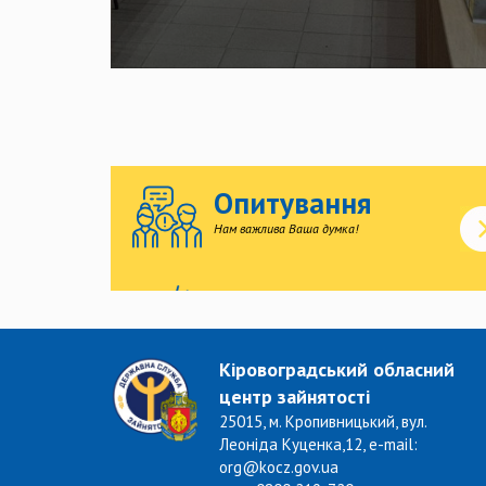
Опитування
Нам важлива Ваша думка!
Кіровоградський обласний
центр зайнятості
25015, м. Кропивницький, вул.
Леоніда Куценка,12, e-mail:
org@kocz.gov.ua