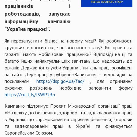
працівників і
роботодавців, запускає
інформаційну кампанію
“Україна працює!”.
Як перезапустити бізнес на новому місці? Які особливості
трудових відносин під час воєнного стану? Які права та
гарантії мають мобілізовані працівники? Відповіді на ці та
багато інших найактуальніших запитань, що надходять до
органів Державної служби України з питань праці, розміщені
на сайті Держпраці у рубриці «Запитання – відповіді» за
посиланням:
https://dsp.gov.ua/faq/
, для отримання
окремих роз’яснень необхідно заповнити форму
https://cutt.ly/ISWP23p
.
Кампанію підтримує Проєкт Міжнародної організації праці
«На шляху до безпечної, здорової та задекларованої праці
в Україні», що спрямований на сприяння безпечній, здоровій
та задекларованій праці в Україні та фінансується
Європейським Союзом.