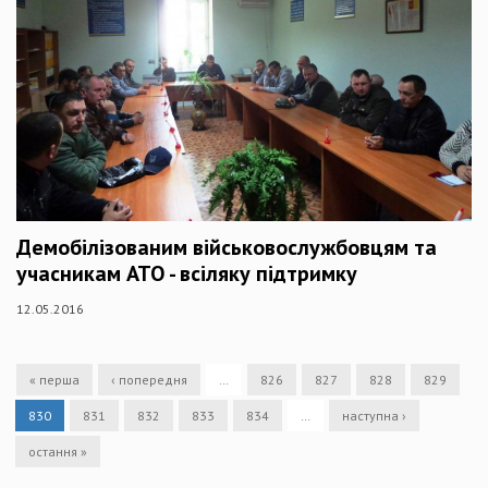
Демобілізованим військовослужбовцям та
учасникам АТО - всіляку підтримку
12.05.2016
« перша
‹ попередня
…
826
827
828
829
830
831
832
833
834
…
наступна ›
остання »