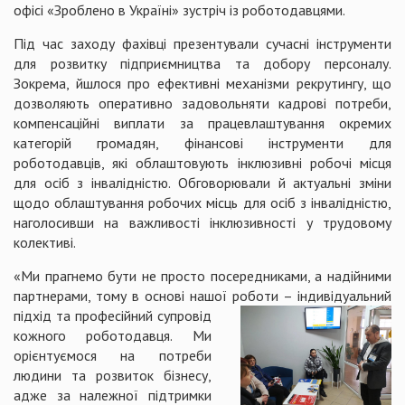
офісі «Зроблено в Україні» зустріч із роботодавцями.
Під час заходу фахівці презентували сучасні інструменти
для розвитку підприємництва та добору персоналу.
Зокрема, йшлося про ефективні механізми рекрутингу, що
дозволяють оперативно задовольняти кадрові потреби,
компенсаційні виплати за працевлаштування окремих
категорій громадян, фінансові інструменти для
роботодавців, які облаштовують інклюзивні робочі місця
для осіб з інвалідністю. Обговорювали й актуальні зміни
щодо облаштування робочих місць для осіб з інвалідністю,
наголосивши на важливості інклюзивності у трудовому
колективі.
«Ми прагнемо бути не просто посередниками, а надійними
партнерами, тому в основі нашої роб
оти – індивідуальний
підхід та професійний супровід
кожного роботодавця. Ми
орієнтуємося на потреби
людини та розвиток бізнесу,
адже за належної підтримки