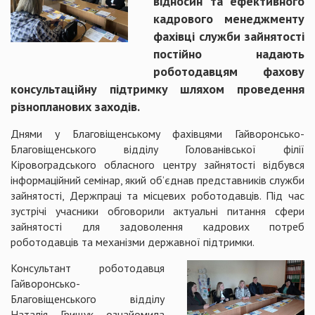
відносин та ефективного
кадрового менеджменту
фахівці служби зайнятості
постійно надають
роботодавцям фахову
консультаційну підтримку шляхом проведення
різнопланових заходів.
Днями у Благовіщенському фахівцями Гайворонсько-
Благовіщенського відділу Голованівської філії
Кіровоградського обласного центру зайнятості відбувся
інформаційний семінар, який об’єднав представників служби
зайнятості, Держпраці та місцевих роботодавців. Під час
зустрічі учасники обговорили актуальні питання сфери
зайнятості для задоволення кадрових потреб
роботодавців та механізми державної підтримки.
Консультант роб
отодавця
Гайворонсько-
Благовіщенського відділу
Наталія Грищук ознайомила