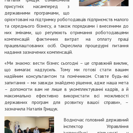
присутніх насамперед з
державними програмами, що
орієнтовані на підтримку роботодавців підприємств малого
та середнього бізнесу, а також порядками і внесеними до
них змінами, що регулюють отримання роботодавцями
компенсацій фактичних витрат на оплату праці
працевлаштованих осіб. Окреслила процедурні питання
надання зазначених компенсацій.
«Ми знаємо: вести бізнес сьогодні – це справжній виклик,
що вимагає надзусиль. Тому ми готові стати вашим
надійним консультантом та помічником. Ставте будь-які
запитання – ми завжди знайдемо рішення, адже наша мета
– допомогти вам не лише в укомплектуванні кадрів, а й
максимально ефективно використати всі можливості
державних програм для розвитку вашої справи», –
зазначила Наталія Грищук.
Водночас головний державний
інспектор Управління
інспекційної діяльності у