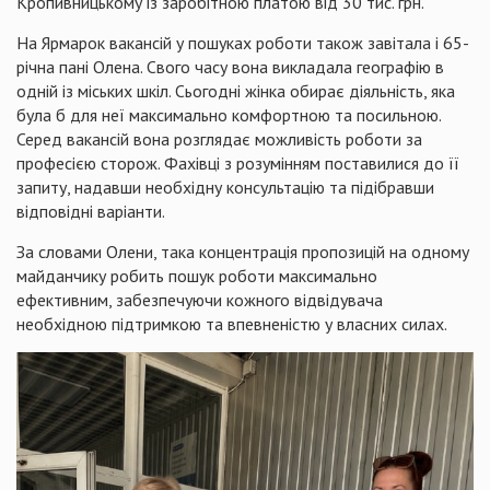
Кропивницькому із заробітною платою від 30 тис. грн.
На Ярмарок вакансій у пошуках роботи також завітала і 65-
річна пані Олена. Свого часу вона викладала географію в
одній із міських шкіл. Сьогодні жінка обирає діяльність, яка
була б для неї максимально комфортною та посильною.
Серед вакансій вона розглядає можливість роботи за
професією сторож. Фахівці з розумінням поставилися до її
запиту, надавши необхідну консультацію та підібравши
відповідні варіанти.
За словами Олени, така концентрація пропозицій на одному
майданчику робить пошук роботи максимально
ефективним, забезпечуючи кожного відвідувача
необхідною підтримкою та впевненістю у власних силах.