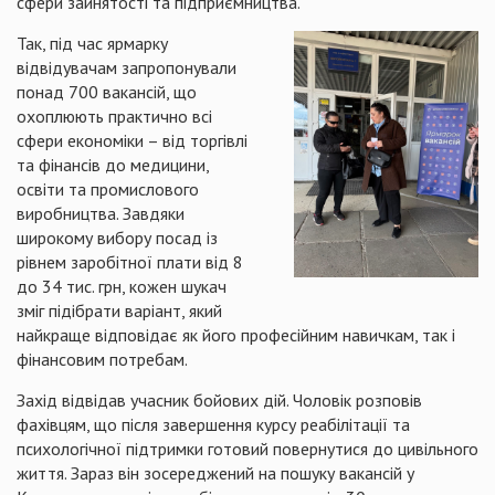
сфери зайнятості та підприємництва.
Так, під час ярмарку
відвідувачам запропонували
понад 700 вакансій, що
охоплюють практично всі
сфери економіки – від торгівлі
та фінансів до медицини,
освіти та промислового
виробництва. Завдяки
широкому вибору посад із
рівнем заробітної плати від 8
до 34 тис. грн, кожен шукач
зміг підібрати варіант, який
найкраще відповідає як його професійним навичкам, так і
фінансовим потребам.
Захід відвідав учасник бойових дій. Чоловік розповів
фахівцям, що після завершення курсу реабілітації та
психологічної підтримки готовий повернутися до цивільного
життя. Зараз він зосереджений на пошуку вакансій у