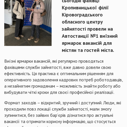
сьогодні фахівці
Кропивницької філії
Кіровоградського
обласного центру
зайнятості провели на
Автостанції №1 виїзний
ярмарок вакансій для
містян та гостей міста.
Виїзні ярмарки вакансій, які регулярно проводяться
фахівцями служби зайнятості, вже давно довели свою
ефективність. Ця практика є оптимальним рішенням для
оперативного задоволення кадрових потреб роботодавців,
а незайнятим громадянам – можливість знайти роботу або
вибудувати чіткі кроки для своєї професійної реалізації.
Формат заходів – відкритий, зручний і доступний. Люди, які
проходили повз локації служби зайнятості, мали змогу
зупинитися, без зайвих бар’єрів дізнатися про актуальні
вакансії та отримати корисну інформацію, що стосується