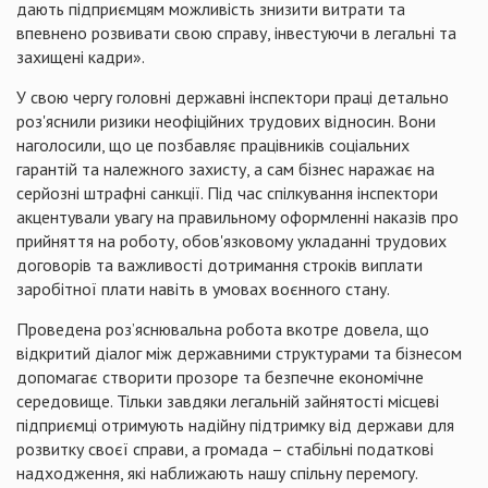
дають підприємцям можливість знизити витрати та
впевнено розвивати свою справу, інвестуючи в легальні та
захищені кадри».
У свою чергу головні державні інспектори праці детально
роз'яснили ризики неофіційних трудових відносин. Вони
наголосили, що це позбавляє працівників соціальних
гарантій та належного захисту, а сам бізнес наражає на
серйозні штрафні санкції. Під час спілкування інспектори
акцентували увагу на правильному оформленні наказів про
прийняття на роботу, обов'язковому укладанні трудових
договорів та важливості дотримання строків виплати
заробітної плати навіть в умовах воєнного стану.
Проведена роз’яснювальна робота вкотре довела, що
відкритий діалог між державними структурами та бізнесом
допомагає створити прозоре та безпечне економічне
середовище. Тільки завдяки легальній зайнятості місцеві
підприємці отримують надійну підтримку від держави для
розвитку своєї справи, а громада – стабільні податкові
надходження, які наближають нашу спільну перемогу.