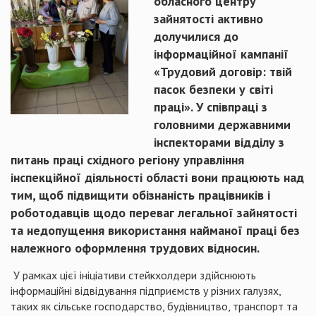
обласного центру
зайнятості активно
долучилися до
інформаційної кампанії
«Трудовий договір: твій
пасок безпеки у світі
праці». У співпраці з
головними державними
інспекторами відділу з
питань праці східного регіону управління
інспекційної діяльності області вони працюють над
тим, щоб підвищити обізнаність працівників і
роботодавців щодо переваг легальної зайнятості
та недопущення використання найманої праці без
належного оформлення трудових відносин.
У рамках цієї ініціативи стейкхолдери здійснюють
інформаційні відвідування підприємств у різних галузях,
таких як сільське господарство, будівництво, транспорт та