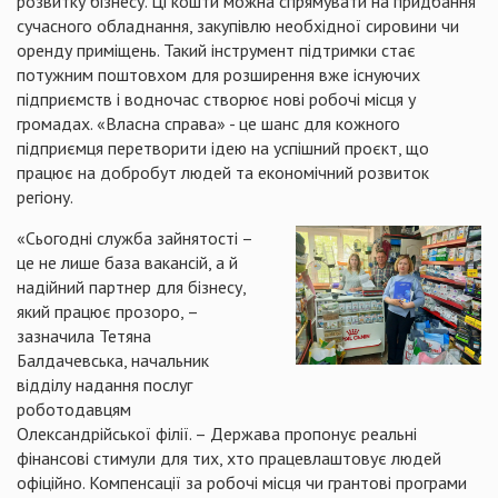
розвитку бізнесу. Ці кошти можна спрямувати на придбання
сучасного обладнання, закупівлю необхідної сировини чи
оренду приміщень. Такий інструмент підтримки стає
потужним поштовхом для розширення вже існуючих
підприємств і водночас створює нові робочі місця у
громадах. «Власна справа» - це шанс для кожного
підприємця перетворити ідею на успішний проєкт, що
працює на добробут людей та економічний розвиток
регіону.
«Сьогодні служба зайнятості –
це не лише база вакансій, а й
надійний партнер для бізнесу,
який працює прозоро, –
зазначила Тетяна
Балдачевська, начальник
відділу надання послуг
роботодавцям
Олександрійської філії. – Держава пропонує реальні
фінансові стимули для тих, хто працевлаштовує людей
офіційно. Компенсації за робочі місця чи грантові програми