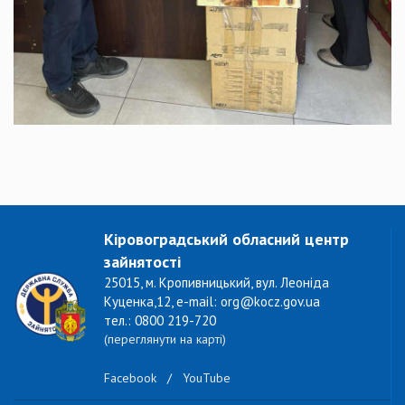
Кіровоградський обласний центр
зайнятості
25015, м. Кропивницький, вул. Леоніда
Куценка,12, e-mail: org@kocz.gov.ua
тел.: 0800 219-720
(переглянути на карті)
Facebook
/
YouTube