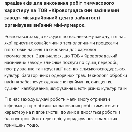
працівників для виконання робіт тимчасового
характеру на ТОВ «Кіровоградський насінневий
завод» міськрайонний центр зайнятості
організував виїзний міні-ярмарок.
Розпочався захід з екскурсії по насінневому заводу, під час
якої присутніх ознайомили з технологічними процесами
підготовки насіння та сировини для харчової
промисловості. Зазначалося, що ТОВ «Кіровоградський
насінневий завод» здійснює послуги по сушці, переробці,
протруюванню та інкрустації насіння сільськогосподарських
культур, багаторічних і однорічних трав. Технологія обробки
насіння забезпечує одночасне приймання, очищення,
сушіння, калібрування, шліфування шести різних культур та ін.
Під час заходу шукачі роботи мали змогу отримати
інформацію про обсяги запланованих робіт тимчасового
характеру на підприємстві, до яких відносяться роботи з
благоустрою його території, упорядкування складських
приміщень тощо.