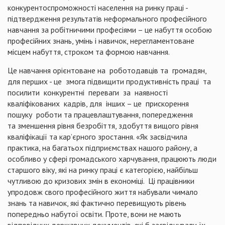
конкурентоспроможності населення на ринку праці -
підтвердження результатів неформального професійного
навчання за робітничими професіями
–
це набуття особою
професійних знань, умінь і навичок, нерегламентоване
місцем набуття, строком та формою навчання.
Ц
е навчання орієнтоване на роботодавців та громадян,
для перших - це
змога підвищити продуктивність праці
та
посилити конкурентні переваги за наявності
кваліфікованих кадрів, для інших – це прискорення
пошуку роботи та працевлаштування, попередження
та зменшення рівня безробіття, здобуття вищого рівня
кваліфікації та кар’єрного зростання. «Як засвідчила
практика, на багатьох підприємствах нашого району, а
особливо у сфері громадського харчування, працюють люди
старшого віку, які на ринку праці є категорією, найбільш
чутливою до кризових змін в економіці.
Ці працівники
упродовж свого професійного життя набували чимало
знань та навичок, які фактично перевищують рівень
попередньо набутої освіти. Проте, вони не мають