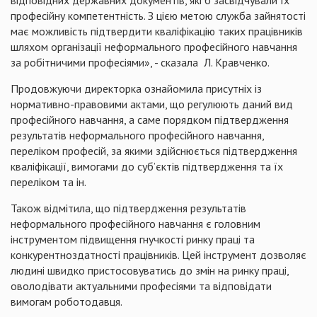
відповідних державних документів, які б засвідчували їх
професійну компетентність. З цією метою служба зайнятості
має можливість підтвердити кваліфікацію таких працівників
шляхом організації неформального професійного навчання
за робітничими професіями», - сказала
Л. Кравченко.
Продовжуючи директорка ознайомила присутніх із
н
ормативно-правовими актами, що регулюють даний вид
професійного навчання, а саме порядком підтвердження
результатів неформального професійного навчання,
переліком професій, за якими здійснюється підтвердження
кваліфікації, вимогами до суб’єктів підтвердження та їх
переліком та ін.
Також відмітила, що підтвердження результатів
неформального професійного навчання є головним
інструментом підвищення гнучкості ринку праці та
конкурентноздатності працівників. Цей інструмент дозволяє
людині швидко пристосовуватись до змін на ринку праці,
оволодівати актуальними професіями та відповідати
вимогам роботодавця.