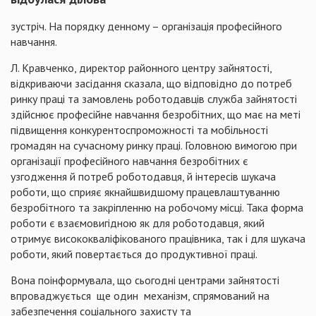
зустріч. На порядку денному – організація професійного
навчання.
Л. Кравченко, директор районного центру зайнятості,
відкриваючи засідання ска
зала, що
відповідно до потреб
ринку праці та замовлень роботодавців служба зайнятості
здійснює професійне навчання безробітних, що має на меті
підвищення конкурентоспроможності та мобільності
громадян на сучасному ринку праці. Головною вимогою при
організації професійного навчання безробітних є
узгодження й потреб роботодавця, й інтересів шукача
роботи, що сприяє якнайшвидшому працевлаштуванню
безробітного та закріпленню на робочому місці. Така форма
роботи є взаємовигідною як для роботодавця, який
отримує висококваліфікованого працівника, так і для шукача
роботи, який повертається до продуктивної праці.
Вона поінформувала, що сьогодні центрами зайнятості
впроваджується
ще один
механізм, спрямований на
забезпечення
соц
іального захисту та