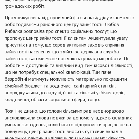
громадських робіт.
Продовжуючи захід, провідний фахівець відділу взаємодії з
роботодавцями районного центру зайнятості, Любов
Рибалка розповіла про спектр соціальних послуг, що
пропонує центр зайнятості її клієнтам. Акцентувала увагу
присутніх на тому, що
серед активних заходів сприяння
зайнятості населення, що здійснює державна служба
зайнятості, вагоме місце посідають громадські роботи Ці
роботи – доступний та вигідний вид тимчасової діяльності,
що не потребує спеціальної кваліфікації. Тим паче,
безробітні матимуть можливість матеріально покращити
сімейний бюджет та водночас і санітарний стан сіл,
впорядкувавши до ладу під’їзні та сільські узбіччя доріг,
кладовища, об’єкти соціальної сфери, тощо.
Тож, і не дивно, що голови сільських рад неодноразово
висловлювали слова подяки за допомогу, адже в складних
умовах сьогодення, коли багато підприємств працює не на
повну міць, центр зайнятості вносить суттєвий вклад в
економіку
району, виділяючи при цьому чималу кількість