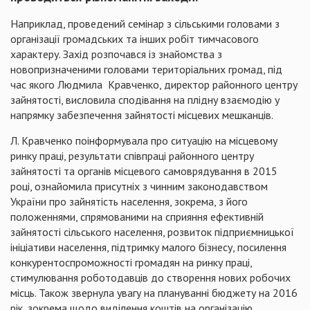
Наприклад, проведений семінар з сільськими головами з
організації громадських та інших робіт тимчасового
характеру. Захід розпочався із знайомства з
новопризначеними головами територіальних громад, під
час якого Людмила
Кравченко, директор
районного центру
зайнятості, висловила сподівання на плідну взаємодію у
напрямку забезпечення зайнятості місцевих мешканців.
Л. Кравченко
поінформувала п
ро ситуацію на місцевому
ринку праці, результати співпраці районного центру
зайнятості та органів місцевого самоврядування в 2015
році, ознайомила присутніх
з чинним з
аконодавством
України про зайнятість населення, з
окрема, з його
положеннями, спрямованими на сприяння ефективній
зайнятості сільського населення, розвиток підприємницької
ініціативи
населення, підтримку малого бізнесу, посилення
конкурентоспроможності громадян на
ринку праці,
стимулювання роботодавців до створення нових робочих
місць. Також
звернула увагу на плануванні бюджету на 2016
рік, зокрема щодо виділення коштів на організацію