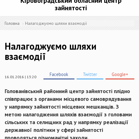
Кіровоградський обласний центр
зайнятості
Головна
Налагоджуємо шляхи взаємодії
Налагоджуємо шляхи
взаємодії
Facebook
Twitter
Google+
16.01.2016 | 13:20
Голованівський районний центр зайнятості плідно
співпрацює з органами місцевого самоврядування
у напрямку зайнятості місцевих мешканців. З
метою налагодження шляхів взаємодії з головами
сільських та селищних рад у напрямку реалізації
державної політики у сфері зайнятості
проводяться різноманітні заходи.