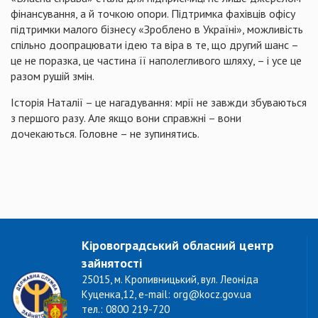
фінансування, а й точкою опори. Підтримка фахівців офісу
підтримки малого бізнесу «Зроблено в Україні», можливість
спільно доопрацювати ідею та віра в те, що другий шанс –
це не поразка, це частина її наполегливого шляху, – і усе це
разом рушій змін.
Історія Наталії – це нагадування: мрії не завжди збуваються
з першого разу. Але якщо вони справжні – вони
дочекаються. Головне – не зупинятись.
Кіровоградський обласний центр
зайнятості
25015, м. Кропивницький, вул. Леоніда
Куценка,12, e-mail: org@kocz.gov.ua
тел.: 0800 219-720