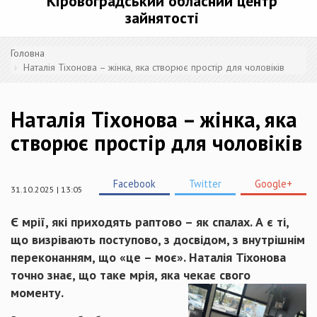
Кіровоградський обласний центр
зайнятості
Головна
Наталія Тіхонова – жінка, яка створює простір для чоловіків
Наталія Тіхонова – жінка, яка
створює простір для чоловіків
Facebook
Twitter
Google+
31.10.2025 | 13:05
Є мрії, які приходять раптово – як спалах. А є ті,
що визрівають поступово, з досвідом, з внутрішнім
переконанням, що «це – моє». Наталія Тіхонова
точно знає, що таке мрія, яка чекає свого
моменту.