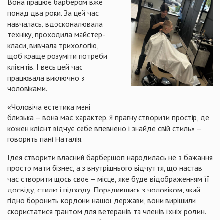
Вона працює барбером вже
понад два роки. За цей час
навчалась, вдосконалювала
техніку, проходила майстер-
класи, вивчала трихологію,
щоб краще розуміти потреби
клієнтів. І весь цей час
працювала виключно з
чоловіками.
«Чоловіча естетика мені
близька – вона має характер. Я прагну створити простір, де
кожен клієнт відчує себе впевнено і знайде свій стиль» –
говорить пані Наталія.
Ідея створити власний барбершоп народилась не з бажання
просто мати бізнес, а з внутрішнього відчуття, що настав
час створити щось своє – місце, яке буде відображенням її
досвіду, стилю і підходу. Порадившись з чоловіком, який
гідно боронить кордони нашої держави, вони вирішили
скористатися грантом для ветеранів та членів їхніх родин.