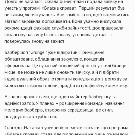
Довго не вагалася, склала бізнес-план і подала заявку на
участь у програмі «Власна справа». Перший результат був
не таким, як очікувалось. Але замість того, щоб відмовитись,
Наталія вирішила допрацювати. Вона уважно вислухала
рекомендації фахівців служби зайнятості, доопрацювала
фінансову частину бізнес-плану, уточнила деталі – і
повернулась знову на захист.
Барбершоп "Grunge " уже відкритий. Приміщення
облаштоване, обладнання закуплене, концепція
сформована. Це сучасний чоловічий простір у стилі Grunge –
місце, де можна не лише оновити зачіску, а й підібрати
індивідуальний образ, отримати консультацію з догляду за
волоссям і шкірою голови, придбати професійну косметику.
У салоні працює сама, ще один майстер барберінгу та
адміністратор. У планах – розширення команди, навчання
молодих барберів, створення середовища, де стиль
поєднується з турботою.
Сьогодні Наталія з упевненістю може сказати, що програма
«Власна справа» стала для підприємиці не лише джерелом