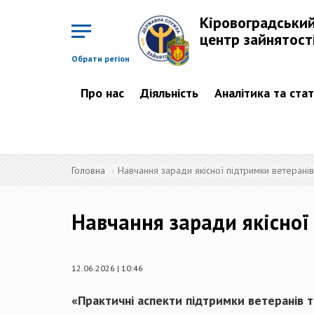
Перейти
до
Кіровоградськи
основного
матеріалу
центр зайнятост
Обрати регіон
Про нас
Діяльність
Аналітика та ста
Головна
Навчання заради якісної підтримки ветеранів
Навчання заради якісної
12.06.2026 | 10:46
«Практичні аспекти підтримки ветеранів т