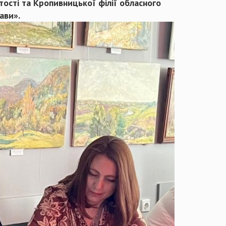
ості та Кропивницької філії обласного
жави».