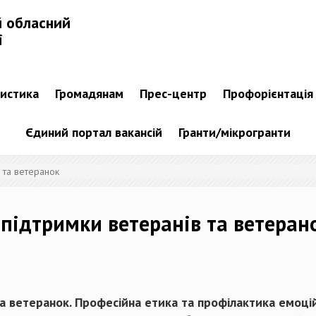
й обласний
і
тистика
Громадянам
Прес-центр
Профорієнтація
Єдиний портал вакансій
Гранти/мікрогранти
 та ветеранок
 підтримки ветеранів та ветеран
а ветеранок. Професійна етика та профілактика емоцій