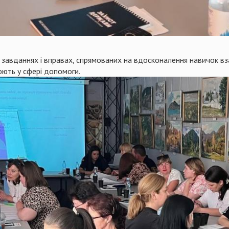
завданнях і вправах, спрямованих на вдосконалення навичок вз
цюють у сфері допомоги.