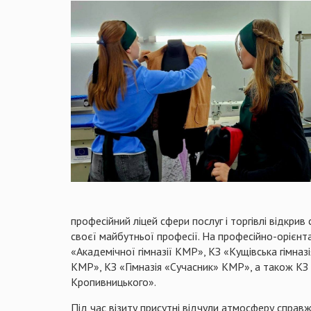
професійний ліцей сфери послуг і торгівлі відкрив 
своєї майбутньої професії. На професійно-орієнта
«Академічної гімназії КМР», КЗ «Кущівська гімна
КМР», КЗ «Гімназія «Сучасник» КМР», а також КЗ «
Кропивницького».
Під час візиту присутні відчули атмосферу справж