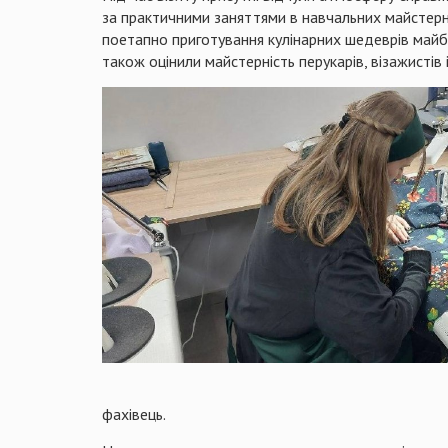
за практичними заняттями в навчальних майстерня
поетапно приготування кулінарних шедеврів майбут
також оцінили майстерність перукарів, візажистів і
фахівець.