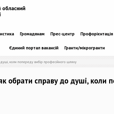
й обласний
і
тистика
Громадянам
Прес-центр
Профорієнтація
Єдиний портал вакансій
Гранти/мікрогранти
о душі, коли попереду вибір професійного шляху
як обрати справу до душі, коли 