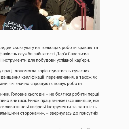
ередив свою увагу на тонкощах роботи кравців та
, фахівець служби зайнятості Дар’я Савельєва
 інструменти для побудови успішної кар'єри.
у праці, допомогла зорієнтуватися в сучасних
підвищення кваліфікації, перенавчання, а також як
ами, які значно спрощують пошук роботи.
чик. Головне сьогодні – не боятися робити перші
тійно вчитися. Ринок праці змінюється швидше, ніж
 освоювати нові цифрові інструменти та здатність
льнішими сторонами», – звернулась до присутніх