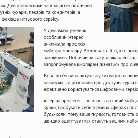
х. Дев’ятикласники на власні очі побачили
ніх кухарів, пекарів та кондитерів, а
 фахівців нігтьового сервісу.
У декількох учениць
особливий інтерес
викликала професія
майстра манікюру. Водночас є й ті, хто зос
закрійників. Побачивши таку зацікавленість
запропонувала школярам дізнатись про дієві
Вона роз’яснила актуальну ситуацію на ринк
вакансіях, та розповіла про доступні курси 
ефективно користуватися цифровими сервіс
«Перша професія – це ваш стартовий майдан
кроки, пробувати себе в різних сферах і пос
будь-коли, тому ваша гнучкість, готовність
швидко адаптуватися стануть вашими найси