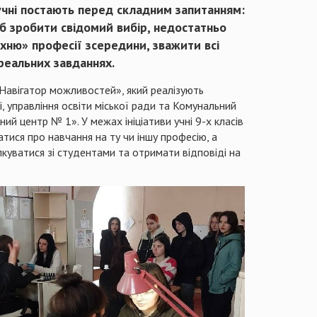
чні постають перед складним запитанням:
об зробити свідомий вибір, недостатньо
хню» професії зсередини, зважити всі
 реальних завданнях.
«Навігатор можливостей», який реалізують
, управління освіти міської ради та Комунальний
й центр № 1». У межах ініціативи учні 9-х класів
тися про навчання на ту чи іншу професію, а
куватися зі студентами та отримати відповіді на