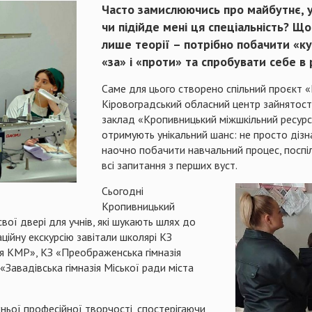
Часто замислюючись про майбутнє, у
чи підійде мені ця спеціальність? Щ
лише теорії – потрібно побачити «ку
«за» і «проти» та спробувати себе в
Саме для цього створено спільний проєкт 
Кіровоградський обласний центр зайнятості
заклад «Кропивницький міжшкільний ресурсни
отримують унікальний шанс: не просто дізна
наочно побачити навчальний процес, поспіл
всі запитання з перших вуст.
Сьогодні
Кропивницький
свої двері для учнів, які шукають шлях до
ційну екскурсію завітали школярі КЗ
зія КМР», КЗ «Преображенська гімназія
Завадівська гімназія Міської ради міста
ньої професійної творчості, спостерігаючи