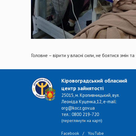
Головне – вірити у власні сили, не боятися змін т
Кіровоградський обласний
центр зайнятості
25015, м. Кропивницький, вул.
Леоніда Куценка,12, e-mail:
org@kocz.gov.ua
тел.: 0800 219-720
(переглянути на карті)
Facebook
/
YouTube