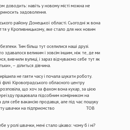
ом доводить: навіть у новому місті можна не
 приносить задоволення.
ького району Донецької області. Сьогодні ж вона
ття у Кропивницькому, яке стало для них новим
езпеки. Тим більш тут оселилися наші друзі.
 здавалося великим і зовсім іншим, ніж те, де ми
я, вивчили вулиці, і зараз відчуваємо себе тут як
ьки», – ділиться дівчина.
ирішила не гаяти часу і почала шукати роботу.
 філії Кіровоградського обласного центру
розповіла, що хоч за фахом вона кухар, за цією
ереїзду працювала підсобним комірником на
а для себе вакансію продавця, але під час пошуку
али роботу швачки на підприємство ТОВ
 у ролі швачки, мені стало цікаво: чому б і ні?