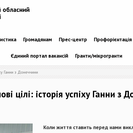
й обласний
і
тистика
Громадянам
Прес-центр
Профорієнтація
Єдиний портал вакансій
Гранти/мікрогранти
піху Ганни з Донеччини
ові цілі: історія успіху Ганни з 
Коли життя ставить перед нами викл