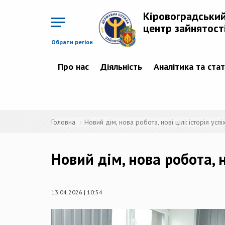
Перейти
до
Кіровоградськи
основного
матеріалу
центр зайнятост
Обрати регіон
Про нас
Діяльність
Аналітика та ста
Головна
Новий дім, нова робота, нові цілі: історія ус
Новий дім, нова робота, н
13.04.2026 | 10:54