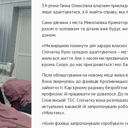
34-річна Ганна Олексіївна власним приклад
лише адаптуватися, а й знайти справу, яка
Сама дівчина з міста Миколаївка Краматорс
разом із чоловіком та дітьми вже будує жи
домом.
«Ми вирішили покинути дім заради власної б
Спочатку було складно адаптуватися – місто
жили все життя. Але з часом ми призвичаїлис
вдома. Скоро до нас приєднаються і мої бат
Після облаштування на новому місці жінка в
Вона звернулась до фахівців Кропивницької
зайнятості. Кар’єрному раднику безробітна 
професією їй працювати не довелося. До п
Слов'янській ТЕС. Спочатку вона розглядал
актуальних вакансій їй запропонув
«Мілотекс».
«Коли фахівці запропонували спробувати себе