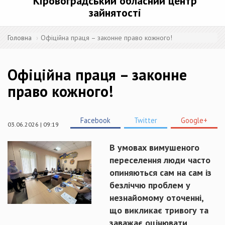
Кіровоградський обласний центр
зайнятості
Головна
Офіційна праця – законне право кожного!
Офіційна праця – законне
право кожного!
Facebook
Twitter
Google+
03.06.2026 | 09:19
В умовах вимушеного
переселення люди часто
опиняються сам на сам із
безліччю проблем у
незнайомому оточенні,
що викликає тривогу та
заважає оцінювати