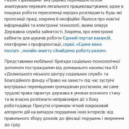
аналізували переваги легального працевлаштування, адже в
пошуках роботи переселенці нерідко розглядають будь-які
пропозиції праці, зокрема й неофіційні. Йшлося про новітні
інформаційні та електронні технології, якими оперує
Державна служба зайнятості. Зокрема, про електронні
кабінети для шукачів роботи
Єдиний портал вакансій
,
платформи з профорієнтації,
сервіс «Єдине вікно
послуг»
,
онлайн-анкету «Знайдемо роботу разом»
.
Представники мобільної бригади соціально-психологічної
допомоги постраждалим від домашнього насильства КЗ
«Долинського міського центру соціальних служб» та
Благодійного фонду «Право на захист» під час зустрічі
внутрішньо переміщеним громадянам роз’яснили, які саме
трудові права гарантує держава в умовах воєнного стану
та як вчасно розпізнати неправомірні дії з боку
роботодавця. Присутні отримали чіткий покроковий
алгоритм дій на випадок порушення їхніх інтересів: від
правильного збору доказів до фіксації порушень і звернення
до суду.