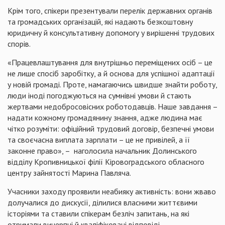
Крім того, спікери презентували перелік державних органів
та громадських організацій, які надають безкоштовну
юридичну й консультативну допомогу у вирішенні трудових
спорів.
«Працевлаштування для внутрішньо переміщених осіб – це
не лише спосіб заробітку, а й основа для успішної адаптації
у новій громаді. Проте, намагаючись швидше знайти роботу,
люди іноді погоджуються на сумнівні умови й стають
жертвами недобросовісних роботодавців. Наше завдання –
надати кожному громадянину знання, адже людина має
чітко розуміти: офіційний трудовий договір, безпечні умови
та своєчасна виплата зарплати – це не привілей, а її
законне право», – наголосила начальник Долинського
відділу Кропивницької філії Кіровоградського обласного
центру зайнятості Марина Павляча.
Учасники заходу проявили неабияку активність: вони жваво
долучалися до дискусії, ділилися власними життєвими
історіями та ставили спікерам безліч запитань, на які
отримали вичерпні й кваліфіковані відповіді.