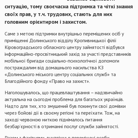
ситуацію, тому своєчасна підтримка та чіткі знання
своїх прав, у т.ч. трудових, стають для них
головним орієнтиром і захистом.
Саме з метою підтримки внутрішньо переміщених осіб у
приміщенні Долинського відділу Кропивницької філії
Кіровоградського обласного центру зайнятості відбувся
інформаційно-просвітницький захід за участі представників
мобільної бригади соціально-психологічної допомоги
постраждалим від домашнього насильства КЗ
«Долинського міського центру соціальних служб» та
Благодійного фонду «Право на захист».
Наголошувалось, що працевлаштування – надзвичайно
актуальна на сьогодні проблема для багатьох українців.
Надто для тих, хто змушений був покинути свої домівки
через бойові дії в своєму регіоні та переїхати. Тож, на
заході червоною ниткою піднімалось питання
безбар’єрності в отриманні послуг служби зайнятості.
Разом з фахівцями внутрішньо переміщені особи