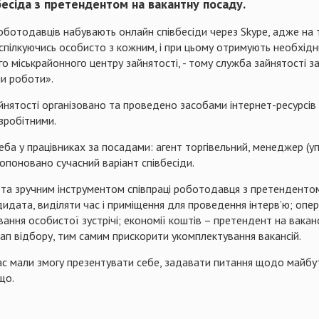
есіда з претендентом на вакантну посаду.
оботодавців набувають онлайн співбесіди через Skype, адже на 
 спілкуючись особисто з кожним, і при цьому отримують необхідни
го міськрайонного центру зайнятості, - тому служба зайнятості з
и роботи».
ятості організовано та проведено засобами інтернет-ресурсів с
зробітними.
реба у працівниках за посадами: агент торгівельний, менеджер (у
опоновано сучасний варіант співбесіди.
 та зручним інструментом співпраці роботодавця з претендентом 
дата, виділяти час і приміщення для проведення інтерв’ю; опера
вання особистої зустрічі; економії коштів – претендент на вакан
 відбору, тим самим прискорити укомплектування вакансій.
час мали змогу презентувати себе, задавати питання щодо майбу
що.