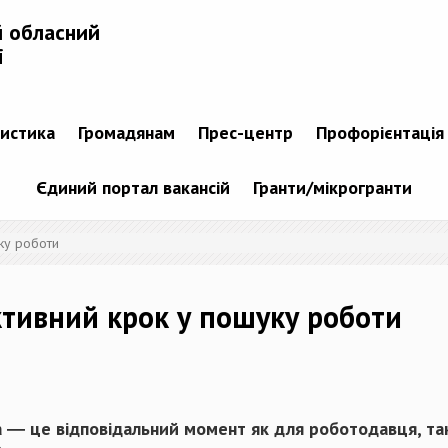
й обласний
і
тистика
Громадянам
Прес-центр
Профорієнтація
Єдиний портал вакансій
Гранти/мікрогранти
ку роботи
ктивний крок у пошуку роботи
а ― це відповідальний момент як для роботодавця, так