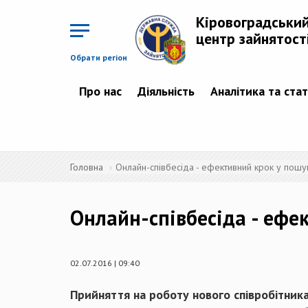
Перейти
до
Кіровоградськи
основного
матеріалу
центр зайнятост
Обрати регіон
Про нас
Діяльність
Аналітика та ста
Головна
Онлайн-співбесіда - ефективний крок у пошу
Онлайн-співбесіда - ефе
02.07.2016 | 09:40
Прийняття на роботу нового співробітник