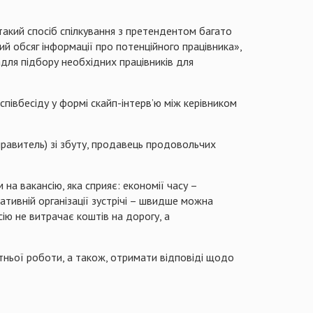
такий спосіб спілкування з претендентом багато
й обсяг інформації про потенційного працівника»,
адля підбору необхідних працівників для
півбесіду у формі скайп-інтерв’ю між керівником
правитель) зі збуту, продавець продовольчих
на вакансію, яка сприяє: економії часу –
тивній організації зустрічі – швидше можна
сію не витрачає коштів на дорогу, а
тньої роботи, а також, отримати відповіді щодо