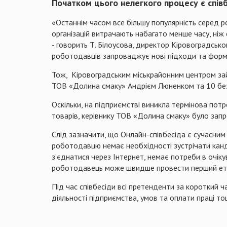
Початком цього нелегкого процесу є співб
«Останнім часом все більшу популярність серед р
організацій витрачають набагато менше часу, ніж
- говорить Т. Білоусова, директор Кіровоградсько
роботодавців запроваджує нові підходи та форм
Тож,
Кіровоградським міськрайонним центром зайн
ТОВ «Долина смаку» Андрієм
Люненком
та 10 бе
Оскільки, на підприємстві виникла термінова пот
товарів, керівнику ТОВ «Долина смаку» було запр
Слід зазначити, що Онлайн-співбесіда є сучасним
роботодавцю немає необхідності зустрічати канди
з’єднатися через Інтернет, немає потреби в очіку
роботодавець може швидше провести перший етап
Під час співбесіди всі претенденти за короткий 
діяльності підприємства, умов та оплати праці то