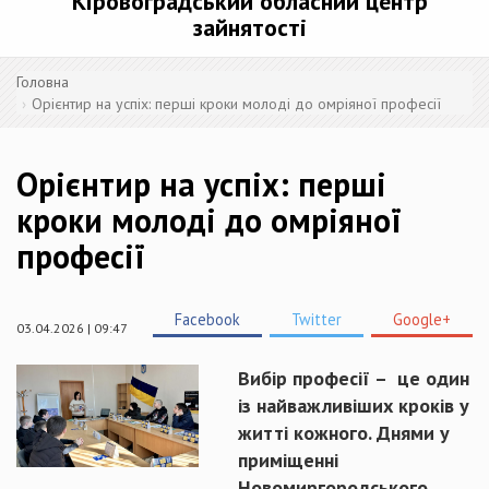
Кіровоградський обласний центр
зайнятості
Головна
Орієнтир на успіх: перші кроки молоді до омріяної професії
Орієнтир на успіх: перші
кроки молоді до омріяної
професії
Facebook
Twitter
Google+
03.04.2026 | 09:47
Вибір професії – це один
із найважливіших кроків у
житті кожного. Днями у
приміщенні
Новомиргородського