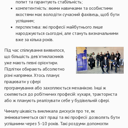
попит та гарантують стабільність;
компетентність: якими навичками та особистими
якостями має володіти сучасний фахівець, щоб бути
успішним;
перспектива: які професії майбутнього лише
народжуються сьогодні, але стануть визначальними
вже за кілька років.
Під час спілкування виявилося,
що більшість дев’ятикласників
уже мають певні орієнтири.
Підлітки обирають абсолютно
різні напрямки. Хтось планує
працювати у сфері
програмування або захоплюється механікою. Інші ж
схиляються до робітничих професій: кухаря, тракториста
або ж планують реалізувати себе у будівельній сфері.
Чималу цікавість викликала дискусія про те, як
змінюватиметься світ праці та які професії дозволять бути
успішними через 5-10 років. Такі роздуми допомогли