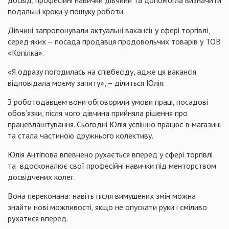
досвід, професійні навички дівчини та допомогла визначити
подальші кроки у пошуку роботи.
Дівчині запропонували актуальні вакансії у сфері торгівлі,
серед яких – посада продавця продовольчих товарів у ТОВ
«Копілка».
«Я одразу погодилась на співбесіду, адже ця вакансія
відповідала моєму запиту», – ділиться Юлія.
З роботодавцем вони обговорили умови праці, посадові
обов’язки, після чого дівчина прийняла рішення про
працевлаштування. Сьогодні Юлія успішно працює в магазині
та стала частиною дружнього колективу.
Юлія Антіпова впевнено рухається вперед у сфері торгівлі
та вдосконалює свої професійні навички під менторством
досвідчених колег.
Вона переконана: навіть після вимушених змін можна
знайти нові можливості, якщо не опускати руки і сміливо
рухатися вперед.