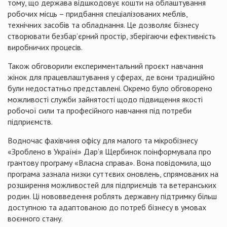
тому, що держава відшкодовує кошти на облаштування
робочих місць – придбання спеціалізованих меблів,
технічних засобів та обладнання. Це дозволяє бізнесу
створювати безбар’єрний простір, зберігаючи ефективність
виробничих процесів.
Також обговорили експериментальний проєкт навчання
жінок для працевлаштування у сферах, де вони традиційно
були недостатньо представлені. Окремо було обговорено
можливості служби зайнятості щодо підвищення якості
робочої сили та професійного навчання під потреби
підприємств.
Водночас фахівчиня офісу для малого та мікробізнесу
«Зроблено в Україні» Дар’я Щербинок поінформувала про
грантову програму «Власна справа». Вона повідомила, що
програма зазнала низки суттєвих оновлень, спрямованих на
розширення можливостей для підприємців та ветеранських
родин. Ці нововведення роблять державну підтримку більш
доступною та адаптованою до потреб бізнесу в умовах
воєнного стану.