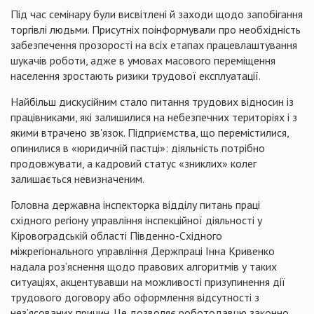
Під час семінару були висвітлені й заходи щодо запобігання
торгівлі людьми. Присутніх поінформували про необхідність
забезпечення прозорості на всіх етапах працевлаштування
шукачів роботи, адже в умовах масового переміщення
населення зростають ризики трудової експлуатації.
Найбільш дискусійним стало питання трудових відносин із
працівниками, які залишилися на небезпечних територіях і з
якими втрачено зв'язок. Підприємства, що перемістилися,
опинилися в «юридичній пастці»: діяльність потрібно
продовжувати, а кадровий статус «зниклих» колег
залишається невизначеним.
Головна державна інспекторка відділу питань праці
східного регіону управління інспекційної діяльності у
Кіровоградській області Південно-Східного
міжрегіонального управління Держпраці Інна Кривенко
надала роз’яснення щодо правових алгоритмів у таких
ситуаціях, акцентувавши на можливості призупинення дії
трудового договору або оформлення відсутності з
нез’ясованих причин. Це дозволяє роботодавцю законно