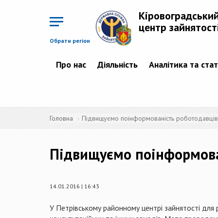
Перейти
до
Кіровоградськи
основного
матеріалу
центр зайнятост
Обрати регіон
Про нас
Діяльність
Аналітика та ста
Головна
Підвищуємо поінформованість роботодавців
Підвищуємо поінформова
14.01.2016 | 16:43
У Петрівському районному центрі зайнятості для 