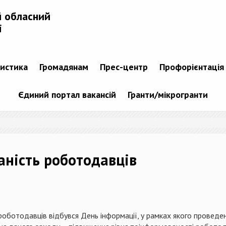
й обласний
і
тистика
Громадянам
Прес-центр
Профорієнтація
Єдиний портал вакансій
Гранти/мікрогранти
ність роботодавців
роботодавців відбувся День інформації, у рамках якого проведе