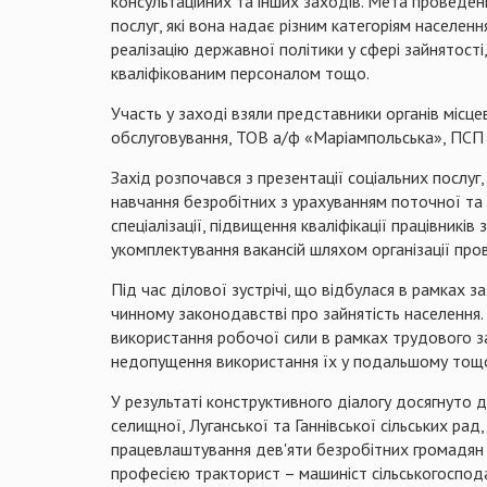
консультаційних та інших заходів. Мета проведен
послуг, які вона надає різним категоріям населе
реалізацію державної політики у сфері зайнятост
кваліфікованим персоналом тощо.
Участь у заході взяли представники органів місце
обслуговування, ТОВ а/ф «Маріампольська», ПСП «
Захід розпочався з презентації соціальних послуг, 
навчання безробітних з урахуванням поточної та 
спеціалізації, підвищення кваліфікації працівникі
укомплектування вакансій шляхом організації прове
Під час ділової зустрічі, що відбулася в рамках 
чинному законодавстві про зайнятість населення.
використання робочої сили в рамках трудового за
недопущення використання їх у подальшому тощ
У результаті конструктивного діалогу досягнуто 
селищної, Луганської та Ганнівської сільських р
працевлаштування дев'яти безробітних громадян 
професією тракторист – машиніст сільськогоспода