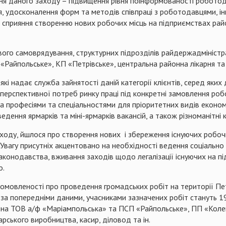
ня даного заходу – підвищення рівня поінформованості роботода
ння, удосконалення форм та методів співпраці з роботодавцями, 
і, сприяння створенню нових робочих місць на підприємствах рай
вого самоврядування, структурних підрозділів райдержадміністра
Райпольське», КП «Петрівське», центральна районна лікарня та 
які надає служба зайнятості даній категорії клієнтів, серед яких 
перспективної потреб ринку праці під конкретні замовлення робот
в за професіями та спеціальностями для пріоритетних видів економ
дення ярмарків та міні-ярмарків вакансій, а також різноманітні 
заходу, йшлося про створення нових і збереження існуючих робочи
Увагу присутніх акцентовано на необхідності ведення соціально 
конодавства, вживання заходів щодо легалізації існуючих на п
о.
домовленості про проведення громадських робіт на території Пе
ад, за попередніми даними, учасниками зазначених робіт стануть
на ТОВ а/ф «Маріампольська» та ПСП «Райпольське», ПП «Колег
рського виробництва, касир, діловод та ін.