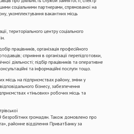
вців про діяльність служби зайнятості, спектр
іншими соціальними партнерами, спрямованої на
ону, укомплектування вакантних місць
ції, територіального центру соціального
ін.
добір працівників, організація професійного
одавців; сприяння в організації перепідготовки,
ічної діяльності; підбір працівників та оперативне
консультаційні та інформаційні послуги тощо.
х місць на підприємствах району, зміни у
відповідального бізнесу, забезпечення
ідприємствах «тіньових» робочих місць та
трівської
 19 безробітних громадян. Також домовлено про
а», районне відділення ПриватБанку за