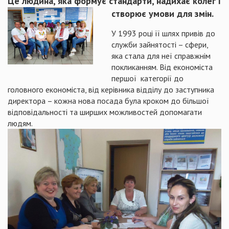
Це людина, яка формує стандарти, надихає колег і
створює умови для змін.
У 1993 році її шлях привів до
служби зайнятості – сфери,
яка стала для неї справжнім
покликанням. Від економіста
першої категорії до
головного економіста, від керівника відділу до заступника
директора – кожна нова посада була кроком до більшої
відповідальності та ширших можливостей допомагати
людям.