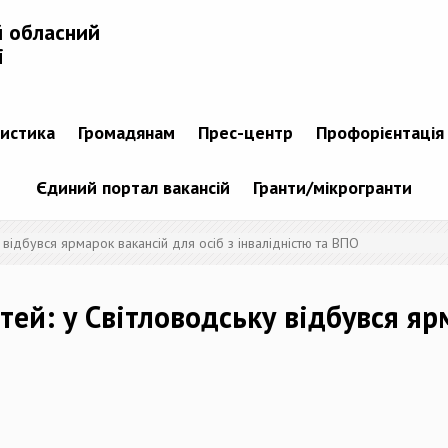
й обласний
і
тистика
Громадянам
Прес-центр
Профорієнтація
Єдиний портал вакансій
Гранти/мікрогранти
 відбувся ярмарок вакансій для осіб з інвалідністю та ВПО
ей: у Світловодську відбувся яр