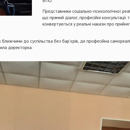
ВПО.
Представники соціально-психологічної реаб
що прямий діалог, професійні консультації
конвертуються у реальні накази про прийн
к ближчими до суспільства без бар’єрів, де професійна самореал
сила директорка.