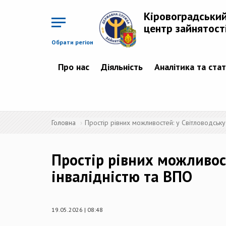
Перейти
до
Кіровоградськи
основного
матеріалу
центр зайнятост
Обрати регіон
Про нас
Діяльність
Аналітика та ста
Головна
Простір рівних можливостей: у Світловодську
Простір рівних можливост
інвалідністю та ВПО
19.05.2026 | 08:48