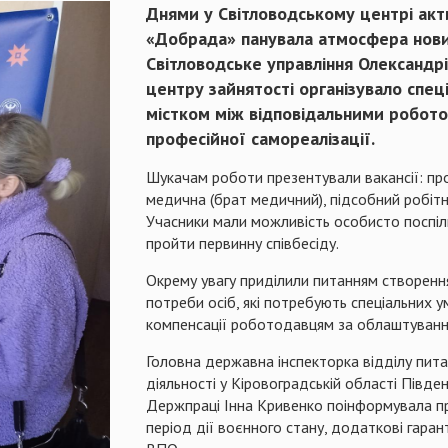
Днями у Світловодському центрі акти
«Добрада» панувала атмосфера нових
Світловодське управління Олександрі
центру зайнятості організувало спец
містком між відповідальними робото
професійної самореалізації.
Шукачам роботи презентували вакансії: пр
медична (брат медичний), підсобний робітни
Учасники мали можливість особисто поспіл
пройти первинну співбесіду.
Окрему увагу приділили питанням створенн
потреби осіб, які потребують спеціальних 
компенсації роботодавцям за облаштування
Головна державна інспекторка відділу питан
діяльності у Кіровоградській області Півде
Держпраці Інна Кривенко поінформувала п
період дії воєнного стану, додаткові гаран