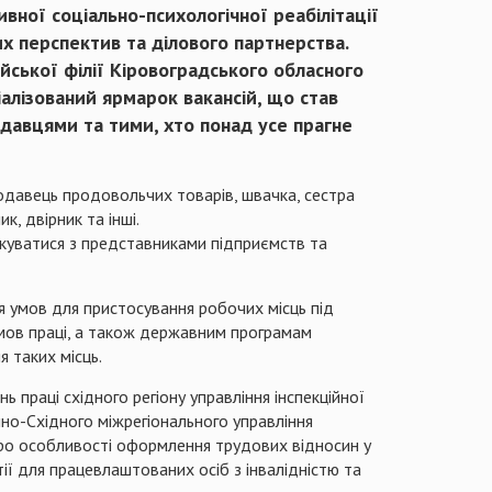
вної соціально-психологічної реабілітації
 перспектив та ділового партнерства.
йської філії Кіровоградського обласного
іалізований ярмарок вакансій, що став
давцями та тими, хто понад усе прагне
одавець продовольчих товарів, швачка, сестра
к, двірник та інші.
куватися з представниками підприємств та
я умов для пристосування робочих місць під
умов праці, а також державним програмам
 таких місць.
ь праці східного регіону управління інспекційної
нно-Східного міжрегіонального управління
ро особливості оформлення трудових відносин у
тії для працевлаштованих осіб з інвалідністю та