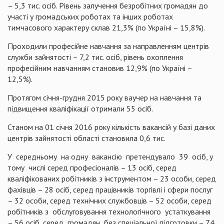
– 5,3 тис. осіб. Рівень залучення безробітних громадян до
участі у громадських роботах та інших роботах
тимчасового характеру склав 21,3% (по Україні – 15,8%).
Проходили професійне навчання за направленням центрів
служби зайнятості – 7,2 тис. осіб, рівень охоплення
професійним навчанням становив 12,9% (по Україні –
12,5%).
Протягом
січня-грудня 2015 року ваучер на навчання та
підвищення кваліфікації отримали 55 осіб
.
Станом на 01 січня 2016 року кількість вакансій у базі даних
центрів зайнятості області становила 0,6 тис.
У
середньому
на одну
вакансію
претендувало
39
осіб, у
тому
числі серед професіоналів – 13 осіб, серед
кваліфікованих робітників з інструментом – 23 особи, серед
фахівців – 28 осіб, серед працівників торгівлі і сфери послуг
– 32 особи, серед технічних службовців – 52 особи, серед
робітників з
обслуговування технологічного
устаткування
– 56 осіб, серед
громадян
без спеціальної підготовки – 74