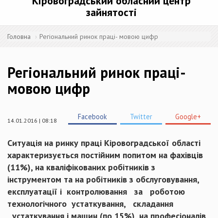
Кіровоградський обласний центр
зайнятості
Головна
Регіональний ринок праці- мовою цифр
Регіональний ринок праці-
мовою цифр
Facebook
Twitter
Google+
14.01.2016 | 08:18
Ситуація на ринку праці Кіровоградської області
характеризується постійним попитом
на фахівців
(11%), на кваліфікованих робітників з
інструментом та на робітників з обслуговування,
експлуатації і
контролювання
за
роботою
технологічного
устаткування,
складання
устаткування
і
машин (по 1
5
%), на професіоналів