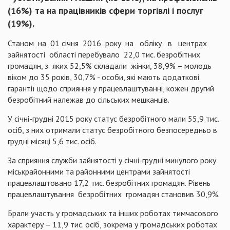
(16%)
та на працівників сфери торгівлі і послуг
(
19
%).
Станом
на
01 січня
2016
року
на
обліку
в
центрах
зайнятості
області перебувало
22,0 тис. безробітних
громадян, з
яких 52,5% складали
жінки, 38,9% – молодь
віком до 35 років, 30,7% - особи, які мають додаткові
гарантії щодо сприяння у працевлаштуванні, кожен другий
безробітний належав до сільських мешканців.
У січні-грудні 2015 року статус безробітного мали 55,9 тис.
осіб, з них отримали
статус безробітного безпосередньо в
грудні
місяці 5,6
тис. осіб.
За сприяння служби зайнятості у січні-грудні минулого року
міськрайонними та районними центрами зайнятості
працевлаштовано 17,2 тис. безробітних громадян. Рівень
працевлаштування
безробітних
громадян становив 30,9%.
Б
рали участь у громадських та інших роботах тимчасового
характеру – 11,9 тис. осіб, зокрема у громадських роботах