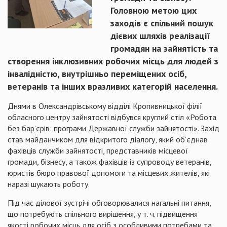
Головною метою цих
заходів є спільний пошук
дієвих шляхів реалізації
громадян на зайнятість та
створення інклюзивних робочих місць для людей з
інвалідністю, внутрішньо переміщених осіб,
ветеранів та інших вразливих категорій населення.
Днями в Олександрівському відділі Кропивницької філії
обласного центру зайнятості відбувся круглий стіл «Робота
без бар’єрів: програми Державної служби зайнятості». Захід
став майданчиком для відкритого діалогу, який об’єднав
фахівців служби зайнятості, представників місцевої
громади, бізнесу, а також фахівців із супроводу ветеранів,
юристів бюро правової допомоги та місцевих жителів, які
наразі шукають роботу.
Під час ділової зустрічі обговорювалися нагальні питання,
що потребують спільного вирішення, у т. ч. підвищення
якості робочих місць для осіб з особливими потребами та