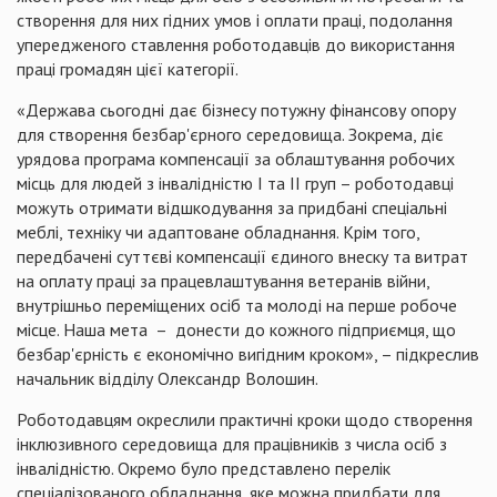
створення для них гідних умов і оплати праці, подолання
упередженого ставлення роботодавців до використання
праці громадян цієї категорії.
«Держава сьогодні дає бізнесу потужну фінансову опору
для створення безбар'єрного середовища. Зокрема, діє
урядова програма компенсації за облаштування робочих
місць для людей з інвалідністю I та II груп – роботодавці
можуть отримати відшкодування за придбані спеціальні
меблі, техніку чи адаптоване обладнання. Крім того,
передбачені суттєві компенсації єдиного внеску та витрат
на оплату праці за працевлаштування ветеранів війни,
внутрішньо переміщених осіб та молоді на перше робоче
місце. Наша мета – донести до кожного підприємця, що
безбар'єрність є економічно вигідним кроком», – підкреслив
начальник відділу Олександр Волошин.
Роботодавцям окреслили практичні кроки щодо створення
інклюзивного середовища для працівників з числа осіб з
інвалідністю. Окремо було представлено перелік
спеціалізованого обладнання, яке можна придбати для