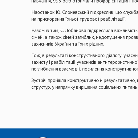
навчання, 998 осіб отримали профорієнтаційні пос
Наостанок Ю. Слоневський підкреслив, що служба 
на прискорення їхньої
трудової реабілітації.
Разом із тим, С. Лобанова підкреслила важливіст
сімей, а також сімей загиблих, недопущення про
захисників України та їхніх рідних.
Тож, в результаті конструктивного діалогу, учасни
захисту і реабілітації учасників антитерористично
поглиблення взаємодії, посилення конструктивног
Зустріч пройшла конструктивно й результативно, 
структур, у напрямку вирішення соціальних питань 