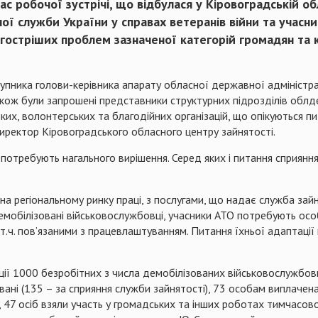
ас робочої зустрічі, що відбулася у
Кіровоградській обл
ної служби України у справах
ветеранів війни та учасни
йгостріших проблем зазначеної категорій громадян та к
упника голови-керівника апарату обласної державної адміністрац
ож були запрошені представники структурних підрозділів облдер
ських, волонтерських та благодійних організацій, що опікуються п
директор Кіровоградського обласного центру зайнятості.
 потребують нагального вирішення. Серед яких і питання сприяння
на регіональному ринку праці, з послугами, що надає служба зайн
мобілізовані військовослужбовці, учасники АТО потребують осо
.ч. пов’язаними з працевлаштуванням. Питання їхньої адаптації 
ї 1000 безробітних з числа демобілізованих військовослужбовц
ані (135 – за сприяння служби зайнятості), 73 особам виплаче
го, 47 осіб взяли участь у громадських та інших роботах тимчас