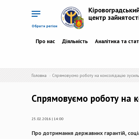
Перейти
до
Кіровоградськи
основного
матеріалу
центр зайнятост
Обрати регіон
Про нас
Діяльність
Аналітика та ста
Головна
Спрямовуємо роботу на консолідацію зусиль
Спрямовуємо роботу на к
25.02.2016 | 14:00
Про дотримання державних гарантій, соціал