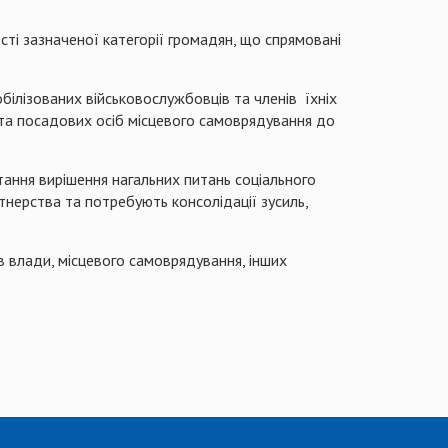
ті зазначеної категорії громадян, що спрямовані
білізованих військовослужбовців та членів
їхніх
 та посадових осіб місцевого самоврядування до
тання вирішення нагальних питань соціального
ртнерства та потребують консолідації зусиль,
в влади, місцевого самоврядування, інших