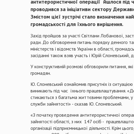
антитерористичної
операції
йшлося під ч
проводився за ініціативи сектору Держав
Змістом цієї зустрічі стало визначення на
громадськості для їхнього вирішення.
Захід пройшов за участі Світлани Лобанової, заст
ради.
До обговорення питань порядку денного так
міністерств і відомств України в області, громад
засіданні також взяв участь і Юрій Слоневський, 
У конструктивній розмові обговорили питання, які
громадян.
Ю. Слоневський ознайомив присутніх із ситуацією 
виникають під час
їхнього працевлаштування. «Де
стикаються з багатьма життєвими проблемами, у т
служби зайнятості» - сказав Ю. Слоневський.
«З початку проведення антитерористичної операці
зайнятості області, з них
147 осіб -
працевлаштов
організації підприємницької діяльності. Крім цьо