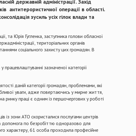
асній державній адміністрації. Захід
ків
антитерористичної
операції в області.
онсолідація зусиль усіх гілок влади та
ії, та Юрія Гугленка, заступника голови обласної
жадміністрації, територіальних органів
итаннями соціального захисту
цих громадян.
В
 у працевлаштуванні зазначеної категорії
ятості даній категорії громадян, проблемами, які
бливої уваги, адже повертаючись у мирне життя,
на ринку праці є одним із першочергових у роботі
ів із зони АТО скористалися послугами центрів
на допомога по безробіттю одноразово для
ового характеру, 61 особа проходила професійне