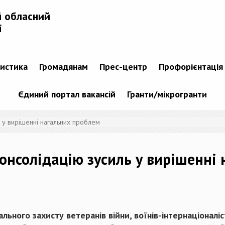
й обласний
і
тистика
Громадянам
Прес-центр
Профорієнтація
Єдиний портал вакансій
Гранти/мікрогранти
 у вирішенні нагальних проблем
онсолідацію зусиль у вирішенні
ьного захисту ветеранів війни, воїнів-інтернаціоналіст