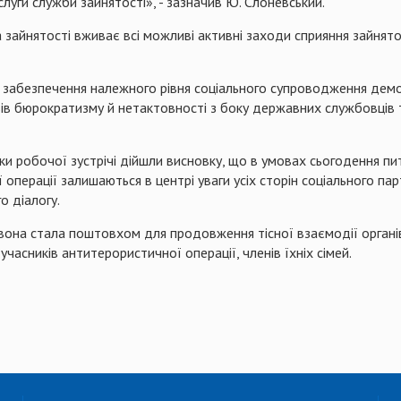
луги служби зайнятості», - зазначив Ю. Слоневський.
зайнятості вживає всі можливі активні заходи сприяння зайнятос
ь забезпечення належного рівня соціального супроводження демо
явів бюрократизму й нетактовності з боку державних службовців
ки
робочої зустрічі
дійшли висновку, що в умовах сьогодення пи
ї операції залишаються в центрі уваги усіх сторін соціального па
о діалогу.
вона стала поштовхом для продовження тісної взаємодії органі
учасників антитерористичної операції, членів їхніх сімей.