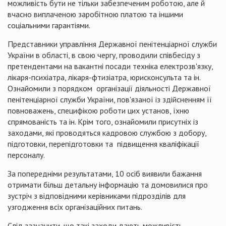
можливість бути не тільки забезпеченим роботою, але й
вчасно виплаченою заробітною платою та іншими
соціальними гарантіями.
Представники управління Державної пенітенціарної служби
України в області, в свою чергу, проводили співбесіду з
претендентами на вакантні посади техніка електрозв'язку,
лікаря-психіатра, лікаря-фтизіатра, юрисконсульта та ін.
Ознайомили з
порядком
організації діяльності Державної
пенітенціарної служби України, пов'язаної із здійсненням її
повноважень,
специфікою роботи цих
установ, їхню
спрямованість та ін. Крім того, ознайомили присутніх із
заходами, які проводяться кадровою службою
з добору,
підготовки, перепідготовки та
підвищення кваліфікації
персоналу
.
За попередніми результатами, 10 осіб виявили бажання
отримати більш детальну інформацію та домовилися про
зустріч з відповідними керівниками підрозділів
для
узгодження всіх організаційних питань.
Слід зазначити, що такі заходи дають можливість