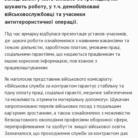
шукають роботу, у т.ч. демобілізовані
військовослужбовці та учасники
антитерористичної операції.
Під час ярмарку відбулася презентація установ-учасників,
де
шукачі роботи ознайомилися з наявними вакансіями та
їхньою діяльністю, заробітною платою, умовами праці,
соціальними гарантіями, що надаються працівникам та
іншою корисною інформацією, пов’язаною з
працевлаштуванням.
Як наголосив представник військового комісаріату:
«Військова служба за контрактом гарантує стабільну та
гідну оплату праці, соціальні гарантії, медичне забезпечення
та можливість отримати матеріальну допомогу». Шукачам
запропоновано перелік військових посад з подальшим
кар’єрним зростанням, а також ознайомлено з можливістю
безкоштовного оволодіння професіями оборонної сфери,
перепрофілювання та здобуття
вищої військової освіти.
Зазначалося, що проходження служби за контрактом дає