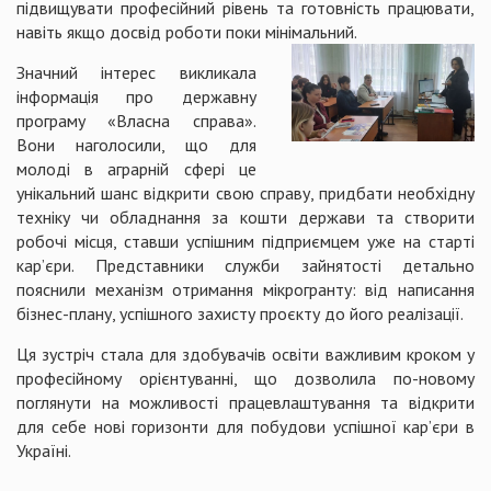
підвищувати професійний рівень та готовність працювати,
навіть якщо досвід роботи поки мі
німальний.
Значний інтерес викликала
інформація про державну
програму «Власна справа».
Вони наголосили, що для
молоді в аграрній сфері це
унікальний шанс відкрити свою справу, придбати необхідну
техніку чи обладнання за кошти держави та створити
робочі місця, ставши успішним підприємцем уже на старті
кар’єри. Представники служби зайнятості детально
пояснили механізм отримання мікрогранту: від написання
бізнес-плану, успішного захисту проєкту до його реалізації.
Ця зустріч стала для здобувачів освіти важливим кроком у
професійному орієнтуванні, що дозволила по-новому
поглянути на можливості працевлаштування та відкрити
для себе нові горизонти для побудови успішної кар’єри в
Україні.