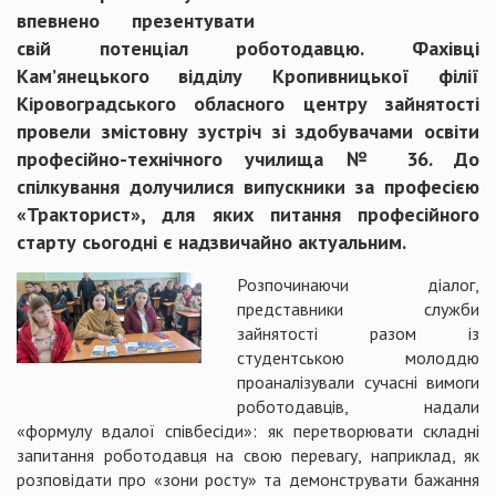
впевнено презентувати
свій потенціал роботодавцю. Фахівці
Кам’янецького відділу Кропивницької філії
Кіровоградського обласного центру зайнятості
провели змістовну зустріч зі здобувачами освіти
професійно-технічного училища № 36. До
спілкування долучилися випускники за професією
«Тракторист», для яких питання професійного
старту сьогодні є надзвичайно актуальним.
Розпочинаючи діалог,
представники служби
зайнятості разом із
студентською молоддю
проаналізували сучасні вимоги
роботодавців, надали
«формулу вдалої співбесіди»: як перетворювати складні
запитання роботодавця на свою перевагу, наприклад, як
розповідати про «зони росту» та демонструвати бажання