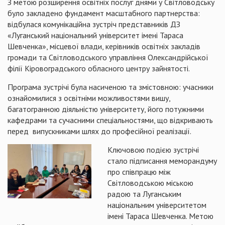
З метою розширення освітніх послуг днями у Світловодську
було закладено фундамент масштабного партнерства:
відбулася комунікаційна зустріч представників ДЗ
«Луганський національний університет імені Тараса
Шевченка», місцевої влади, керівників освітніх закладів
громади та Світловодського управління Олександрійської
філії Кіровоградського обласного центру зайнятості.
Програма зустрічі була насиченою та змістовною: учасники
ознайомилися з освітніми можливостями вишу,
багатогранною діяльністю університету, його потужними
кафедрами та сучасними спеціальностями, що відкривають
перед випускниками шлях до професійної реалізації.
Ключовою подією зустрічі
стало підписання меморандуму
про співпрацю між
Світловодською міською
радою та Луганським
національним університетом
імені Тараса Шевченка. Метою