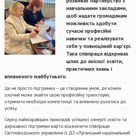
розвиває партнерство з
навчальними закладами,
щоб надати громадянам
можливість здобути
сучасні професійні
навички та реалізувати
себе у повноцінній кар’єрі.
Така співпраця відкриває
шлях до якісної освіти,
практичних знань і
впевненого майбутнього.
Це не просто підтримка – це створення умов, де кожен
охочий може знайти свою професійну траєкторію,
отримати необхідні компетенції та впевнено рухатися до
успіху.
Серед найяскравіших прикладів успішної синергії освіти та
державної підтримки варто відзначити співпрацю
Світловодського управління із ДЗ «Луганський національний