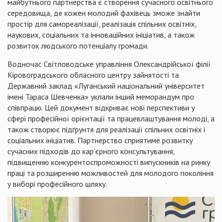
майбутнього партнерства є створення сучасного освітнього
середовища, де кожен молодий фахівець зможе знайти
простір для самореалізації, реалізація спільних освітніх,
наукових, соціальних та інноваційних ініціатив, а також
розвиток людського потенціалу громади.
Водночас Світловодське управління Олександрійської філії
Кіровоградського обласного центру зайнятості та
Державний заклад «Луганський національний університет
імені Тараса Шевченка» уклали інший меморандум про
співпрацю. Цей документ відкриває нові перспективи у
сфері професійної орієнтації та працевлаштування молоді, а
також створює підґрунтя для реалізації спільних освітніх і
соціальних ініціатив. Партнерство сприятиме розвитку
сучасних підходів до кар’єрного консультування,
підвищенню конкурентоспроможності випускників на ринку
праці та розширенню можливостей для молодого покоління
у виборі професійного шляху.