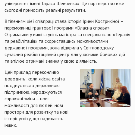
університет імені Тараса Шевченка». Це партнерство вже
сьогодні приносить реальні результати.
Втіленням цієї співпраці стала історія Ірини Кострикіної –
переможниці грантової програми «Власна справа».
Отримавши у виші ступінь магістра за спеціальністю «Терапія
та реабілітація» та скориставшись можливостями
державної програми, вона відкрила у Світловодську
сучасний реабілітаційний центр для учасників бойових дій
та втілює отримані знання у свою діяльність.
Цей приклад переконливо
доводить: коли якісна освіта
поєднується з державною
підтримкою, народжуються
справжні зміни – нові
можливості для людей, нові
простори для розвитку та нові
історії успіху, що надихають
інших.