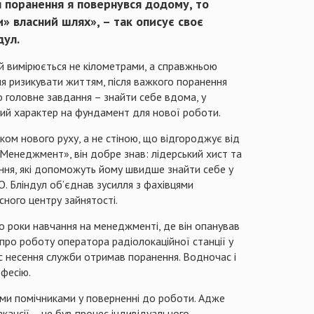
ля поранення я повернувся додому, то
» власний шлях», – так описує своє
ндул.
ий вимірюється не кілометрами, а справжньою
я ризикувати життям, після важкого поранення
о головне завдання – знайти себе вдома, у
ізний характер на фундамент для нової роботи.
ом нового руху, а не стіною, що відгороджує від
«Менеджмент», він добре знав: лідерський хист та
ання, які допоможуть йому швидше знайти себе у
 О. Бліндул об’єднав зусилля з фахівцями
сного центру зайнятості.
о роки навчання на менеджменті, де він опанував
 про роботу оператора радіолокаційної станції у
час несення служби отримав поранення. Водночас і
фесію.
ими помічниками у поверненні до роботи. Адже
кансії – це був процес індивідуального