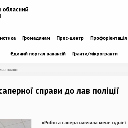
й обласний
і
тистика
Громадянам
Прес-центр
Профорієнтація
Єдиний портал вакансій
Гранти/мікрогранти
лав поліції
саперної справи до лав поліції
«Робота сапера навчила мене однієї