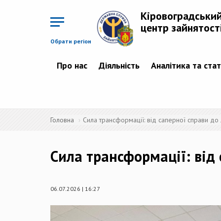
Перейти
до
Кіровоградськи
основного
матеріалу
центр зайнятост
Обрати регіон
Про нас
Діяльність
Аналітика та ста
Головна
Сила трансформації: від саперної справи до 
Сила трансформації: від 
06.07.2026 | 16:27