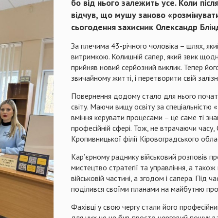
бо від нього залежить усе. Коли піс
відчув, що мушу заново «розмінувати
сьогодення захисник Олександр Блі
За плечима 43-річного чоловіка – шлях, як
витримкою. Колишній сапер, який звик щодн
прийняв новий серйозний виклик. Тепер йог
звичайному житті, і перетворити свій зал
Повернення додому стало для нього початк
світу. Маючи вищу освіту за спеціальністю 
вміння керувати процесами – це саме ті зн
професійній сфері. Тож, не втрачаючи часу,
Кропивницької філії Кіровоградського обла
Кар’єрному раднику військовий розповів пр
мистецтво стратегії та управління, а також
військовій частині, а згодом і сапера. Під 
поділився своїми планами на майбутню про
Фахівці у свою чергу стали його професійн
для них це не був просто черговий пошук ва