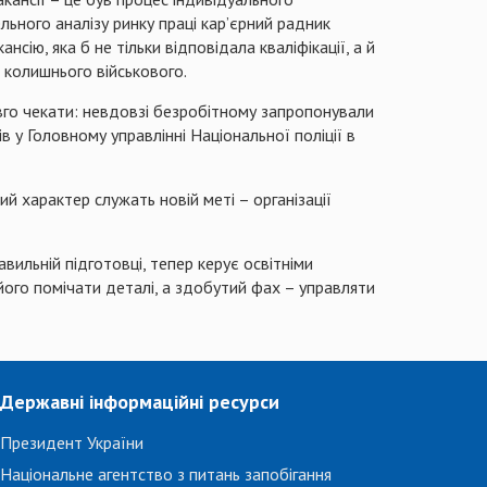
льного аналізу ринку праці кар’єрний радник
сію, яка б не тільки відповідала кваліфікації, а й
 колишнього військового.
овго чекати: невдовзі безробітному запропонували
гів у Головному управлінні Національної поліції в
й характер служать новій меті – організації
вильній підготовці, тепер керує освітніми
ого помічати деталі, а здобутий фах – управляти
Державні інформаційні ресурси
Президент України
Національне агентство з питань запобігання