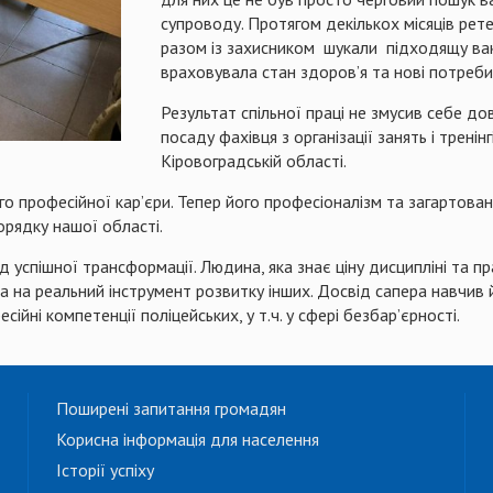
супроводу. Протягом декількох місяців рете
разом із захисником шукали підходящу вакан
враховувала стан здоров’я та нові потреби
Результат спільної праці не змусив себе д
посаду фахівця з організації занять і тренін
Кіровоградській області.
 професійної кар’єри. Тепер його професіоналізм та загартовани
орядку нашої області.
 успішної трансформації. Людина, яка знає ціну дисципліні та пра
на реальний інструмент розвитку інших. Досвід сапера навчив й
ні компетенції поліцейських, у т.ч. у сфері безбар’єрності.
Поширені запитання громадян
Корисна інформація для населення
Історії успіху