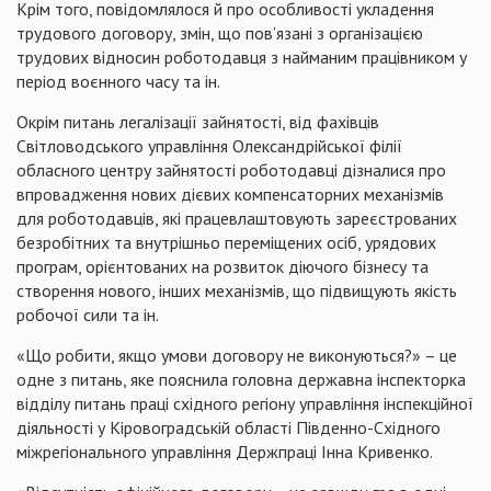
Крім того, повідомлялося й про особливості укладення
трудового договору, змін, що пов’язані з організацією
трудових відносин роботодавця з найманим працівником у
період воєнного часу та ін.
Окрім питань легалізації зайнятості, від фахівців
Світловодського управління Олександрійської філії
обласного центру зайнятості роботодавці дізналися про
впровадження нових дієвих компенсаторних механізмів
для роботодавців, які працевлаштовують зареєстрованих
безробітних та внутрішньо переміщених осіб, урядових
програм, орієнтованих на розвиток діючого бізнесу та
створення нового, інших механізмів, що підвищують якість
робочої сили та ін.
«Що робити, якщо умови договору не виконуються?» – це
одне з питань, яке пояснила головна державна інспекторка
відділу питань праці східного регіону управління інспекційної
діяльності у Кіровоградській області Південно-Східного
міжрегіонального управління Держпраці Інна Кривенко.