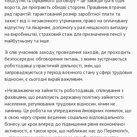
«Відсутність офіційного договору – це завжди гра в одні
ворота, де програють обидві сторони. Працівник втрачає
ряд гарантій: гарантований розмір заробітної плати та
захист від її незаконного утримання, право на оплачувану
відпустку та лікарняні, допомогу у разі нещасного випадку
на виробництві, страховий стаж для призначення пенсії у
майбутньому та інше.
Зі слів учасників заходу, проведення заходів, де проходить
безпосереднє обговорення питань, з якими зустрічаються
роботодавці у практичній діяльності, змін, що
запроваджуються у період воєнного стану у сфері трудових
відносин, є сьогодні вкрай важливим.
«Незважаючи на зайнятість роботодавців, спілкування з
фахівцями, що реалізують державну політику зайнятості
населення, регулювання трудових відносин, нічим не
заміниш. Це робота на упередження ймовірних помилок, що
в свою чергу сприяє веденню соціально відповідального
бізнесу, це крок вперед до підвищення рівня економічної
активності, а також крок, що наближає нас до Перемоги!»,