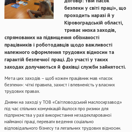
договір: твій пасок
безпеки у світі праці», що
проходить наразі й у
Кіровоградській області,
триває низка заходів,
спрямованих на підвищення обізнаності
працівників і роботодавців щодо важливості
належного оформлення трудових відносин та
гарантій безпечної праці. До участі у таких
заходах долучаються й фахівці служби зайнятості.
Мета цих заходів – щоб кожен працівник мав «пасок
безпеки»: чіткі правила, захист і впевненість у власних
трудових правах.
Днями на заході у ТОВ «Світловодський маслосирзавод»
під час спільних комунікацій йшлося про ризики для
підприємства у разі використання незадекларованої
найманої праці, переваги ведення соціально
відповідального бізнесу та легальних трудових відносин.