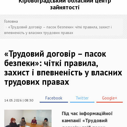
Кіровоградський обласний центр
зайнятості
Головна
«Трудовий договір – пасок безпеки»: чіткі правила, захист і
впевненість у власних трудових правах
«Трудовий договір – пасок
безпеки»: чіткі правила,
захист і впевненість у власних
трудових правах
Facebook
Twitter
Google+
14.05.2026 | 08:30
Під час інформаційної
кампанії «Трудовий