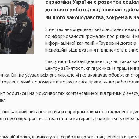
економіки України є розвиток соціал
до цього роботодавці повинні здійсн
чинного законодавства, зокрема в ча
З метою недопущення використання незаде
поінформованості громадян про ризики й н
інформаційної кампанії «Трудовий договір: 
інспекційні відвідування підприємств різних
Так, у місті Благовіщенське під час таких з
центру зайнятості, спілкуючись із працівн
ика. Він не усуває всіх ризиків, але чітко визначає обов’язки сто
струмент, який допомагає відстояти свої права, якщо роботодав
нт робиться і на можливостях компенсаційної підтримки бізнесу,
ня.
інші важливі питання активних програм зайнятості, компенсацій
 й про мікрогранти та гранти для ветеранів і членів їхніх сімей
рмаційні заходи виконують серйозну просвітницьку місію в громад