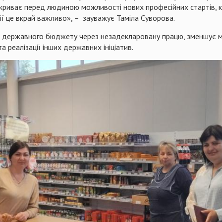
дкриває перед людиною можливості нових професійних стартів, ка
ї це вкрай важливо», – зауважує Таміла Суворова.
до державного бюджету через незадекларовану працю, зменшує м
а реалізації інших державних ініціатив.