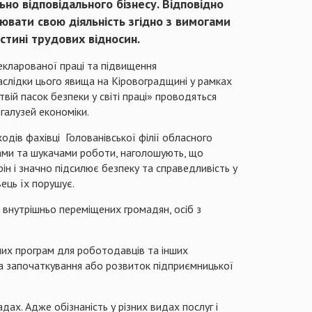
ьно відповідального бізнесу. Відповідно
ювати свою діяльність згідно з вимогами
стині трудових відносин.
кларованої праці та підвищення
аслідки цього явища на Кіровоградщині у рамках
твій пасок безпеки у світі праці» проводяться
 галузей економіки.
аходів фахівці Голованівської філії обласного
иками та шукачами роботи, наголошують, що
рін і значно підсилює безпеку та справедливість у
ець їх порушує.
 внутрішньо переміщених громадян, осіб з
них програм для роботодавців та інших
 на започаткування або розвиток підприємницької
ах. Адже обізнаність у різних видах послуг і