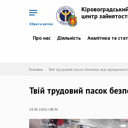
Перейти
до
Кіровоградськи
основного
матеріалу
центр зайнятост
Обрати регіон
Про нас
Діяльність
Аналітика та ста
Головна
Твій трудовий пасок безпеки: від юридичного
Твій трудовий пасок безп
19.05.2026 | 08:35