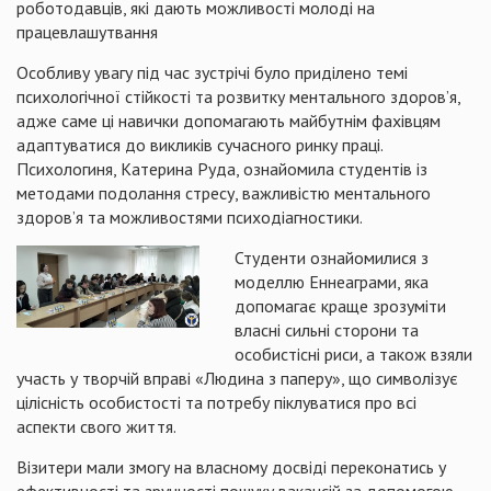
роботодавців, які дають можливості молоді на
працевлашутвання
Особливу увагу під час зустрічі було приділено темі
психологічної стійкості та розвитку ментального здоров’я,
адже саме ці навички допомагають майбутнім фахівцям
адаптуватися до викликів сучасного ринку праці.
Психологиня, Катерина Руда, ознайомила студентів із
методами подолання стресу, важливістю ментального
здоров’я та можливостями психодіагностики.
Студенти ознайомилися з
моделлю Еннеаграми, яка
допомагає краще зрозуміти
власні сильні сторони та
особистісні риси, а також взяли
участь у творчій вправі «Людина з паперу», що символізує
цілісність особистості та потребу піклуватися про всі
аспекти свого життя.
Візитери мали змогу на власному досвіді переконатись у