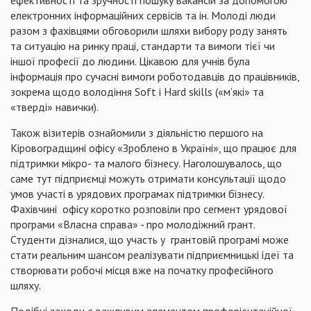
ефективності та зручності пошуку вакансій за допомогою
електронних інформаційних сервісів та ін. Молоді люди
разом з фахівцями обговорили шляхи вибору роду занять
та ситуацію на ринку праці, стандарти та вимоги тієї чи
іншої професії до людини. Цікавою для учнів була
інформація про сучасні вимоги роботодавців до працівників,
зокрема щодо володіння Soft і Hard skills («м’які» та
«тверді» навички).
Також візитерів ознайомили з діяльністю першого на
Кіровоградщині офісу «Зроблено в Україні», що працює для
підтримки мікро- та малого бізнесу. Наголошувалось, що
саме тут підприємці можуть отримати консультації щодо
умов участі в урядових програмах підтримки бізнесу.
Фахівчині офісу коротко розповіли про сегмент урядової
програми «Власна справа» - про молодіжний грант.
Студенти дізналися, що участь у грантовій програмі може
стати реальним шансом реалізувати підприємницькі ідеї та
створювати робочі місця вже на початку професійного
шляху.