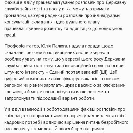
фахівці відділу працевлаштування розповіли про Державну
службу зайнятості та послуги, які можуть отримати
громадяни, кар’єрні радники розповіли про індивідуальні
консультації, складання індивідуального плану
працевлаштування розвитку та адаптацію до нових умов
праці.
Профорієнтатор, Юлія Палюга, надала поради щодо
складання резюме й мотиваційних листів. Звернула
особливу увагу на тому, що у вересні цього року Державна
служба зайнятості запустила інноваційний сервіс на основі
штучного інтелекту – Єдиний портал вакансій (ШІ). Цей
цифровий помічник не лише фільтрує вакансії за описом,
регіоном чи рівнем зарплати, шукає вакансію за ключовими
словами, а й може проаналізувати ваше резюме та
запропонувати підходящий варіант роботи.
У відділ взаємодії з роботодавцями фахівці розповіли про
співпрацю з підприємствами у напрямку задоволення їхніх
кадрових потреб і водночас вирішення питань безробітного
населення, у т.ч. молоді. Йшлося й про підтримку