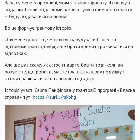
Зараз у мене 3 продавці, яким я плачу зарплату. Я сплачую
податки. І коли податками закрию суму отриманого гранту
– буду подаватися на новий.
Бо це формує грантову історію.
Для мене грант – це можливість будувати бізнес за
підтримки грантодавця, а не брати кредит і розвиватися на
відсотках.
Але ще раз скажу як є: грант варто брати тоді, коли ви
розумієте, що робите, маєте план, фінансову подушку і
готові працювати не на словах, а щодня».
Історія участі Сергія Панфілова у грантовій програмі «Власна
справа» тут:
https://surl.li/rskbhg