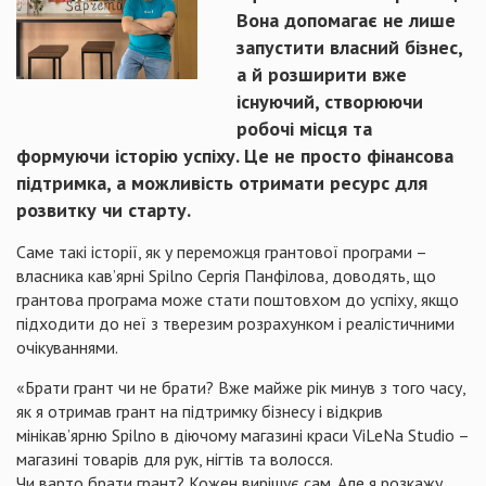
Вона допомагає не лише
запустити власний бізнес,
а й розширити вже
існуючий, створюючи
робочі місця та
формуючи історію успіху. Це не просто фінансова
підтримка, а можливість отримати ресурс для
розвитку чи старту.
Саме такі історії, як у переможця грантової програми –
власника кав’ярні Spilno Сергія Панфілова, доводять, що
грантова програма може стати поштовхом до успіху, якщо
підходити до неї з тверезим розрахунком і реалістичними
очікуваннями.
«Брати грант чи не брати? Вже майже рік минув з того часу,
як я отримав грант на підтримку бізнесу і відкрив
мінікав’ярню Spilno в діючому магазині краси ViLeNa Studio –
магазині товарів для рук, нігтів та волосся.
Чи варто брати грант? Кожен вирішує сам. Але я розкажу