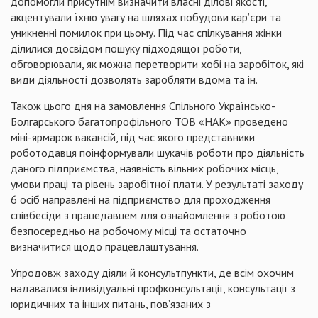
допомогли присутнім визначити власні ділові якості,
акцентували їхню увагу на шляхах побудови кар’єри та
уникненні помилок при цьому. Під час спілкування жінки
ділилися досвідом пошуку підходящої роботи,
обговорювали, як можна перетворити хобі на заробіток, які
види діяльності дозволять заробляти вдома та ін.
Також цього дня на замовлення
Спільного Українсько-
Болгарського багатопрофільного ТОВ
«
НАК
» проведено
міні-ярмарок вакансій, під час якого представники
роботодавця поінформували шукачів роботи про діяльність
даного підприємства, наявність вільних робочих місць,
умови праці та рівень заробітної плати. У результаті заходу
6 осіб
направлені на підприємство для проходження
співбесіди з працедавцем
для ознайомлення з роботою
безпосередньо на робочому місці та остаточно
визначитися щодо працевлаштування.
Упродовж заходу діяли й консультпункти, де всім охочим
надавалися індивідуальні профконсультації, консультації з
юридичних та інших питань, пов’язаних з