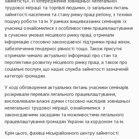
зайнятість»,
«Попередження зовнішньої нелегальної
трудової міграції та торгівлі людьми», із загальних питань
зайнятості населення та стану ринку праці регіону, з техніки
пошуку роботи та ін. У рамках вищевказаних семінарів їх
учасниці
ознайомилися з особливостями працевлаштування
в сучасних умовах місцевого ринку праці, отримали
інформацію стосовно законодавчої підтримки праці жінок,
забезпечення гендерної рівності тощо.
Також присутні
отримали чимало актуальної інформації про стан та
перспективи розвитку місцевого ринку праці, а також про
соціальні послуги, що надає служба зайнятості зазначеній
категорії громадян.
У ході обговорення актуальних питань учасники семінарів
розкривали переваги легального працевлаштування,
висловлювали власні думки стосовно наслідків зовнішньої
нелегальної трудової міграції, оз
найомилися
з
законодавчими засадами та можливостями легального
працевлаштування громадян України за кордоном
та ін.
Крім цього, фахівці міськрайонного центру зайнятості