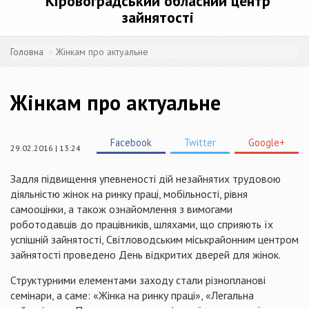
Кіровоградський обласний центр
зайнятості
Головна
Жінкам про актуальне
Жінкам про актуальне
Facebook
Twitter
Google+
29.02.2016 | 13:24
Задля підвищення упевненості дій незайнятих трудовою
діяльністю жінок на ринку праці, мобільності, рівня
самооцінки, а також ознайомлення з вимогами
роботодавців до працівників, шляхами, що сприяють їх
успішній зайнятості, Світловодським міськрайонним центром
зайнятості проведено День відкритих дверей для жінок.
Структурними елементами
заходу стали різнопланові
семінари, а саме:
«Жінка на ринку праці»,
«Легальна