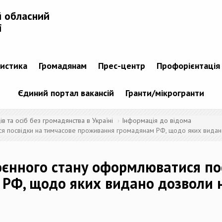
й обласний
і
тистика
Громадянам
Прес-центр
Профорієнтація
Єдиний портал вакансій
Гранти/мікрогранти
 та осіб без громадянства в Україні
Інформація до відома
ся посвідки на тимчасове проживання громадянам РФ, щодо яких видано
воєнного стану оформлюватися по
Ф, щодо яких видано дозволи на