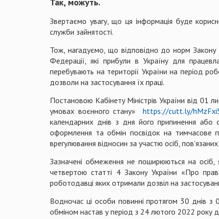
Так, можуть.
Звертаємо увагу, що ця інформація буде корис
служби зайнятості.
Тож, нагадуємо, що відповідно до норм Закону У
Федерації, які прибули в Україну для працев
перебувають на території України на період ро
дозволи на застосування їх праці.
Постановою Кабінету Міністрів України від 01 
умовах воєнного стану»
https://cutt.ly/hMzFxi
календарних днів з дня його припинення або с
оформлення та обмін посвідок на тимчасове п
врегулювання відносин за участю осіб, пов’язани
Зазначені обмеження не поширюються на осіб, 
четвертою статті 4 Закону України «Про право
роботодавці яких отримали дозвіл на застосування
Водночас ці особи повинні протягом 30 днів з 
обміном настав у період з 24 лютого 2022 року 