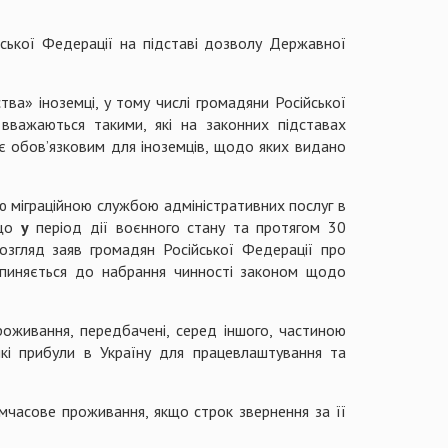
ської Федерації на підставі дозволу Державної
ва» іноземці, у тому числі громадяни Російської
вважаються такими, які на законних підставах
є обов’язковим для іноземців, щодо яких видано
 міграційною службою адміністративних послуг в
 що
у
період дії воєнного стану та протягом 30
озгляд заяв громадян Російської Федерації про
упиняється до набрання чинності законом щодо
оживання, передбачені, серед іншого, частиною
які прибули в Україну для працевлаштування та
мчасове проживання, якщо строк звернення за її