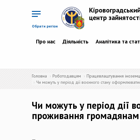
Перейти
до
Кіровоградськи
основного
матеріалу
центр зайнятост
Обрати регіон
Про нас
Діяльність
Аналітика та ста
Головна
Роботодавцям
Працевлаштування іноземців
Чи можуть у період дії воєнного стану оформлювати
Чи можуть у період дії 
проживання громадянам Р