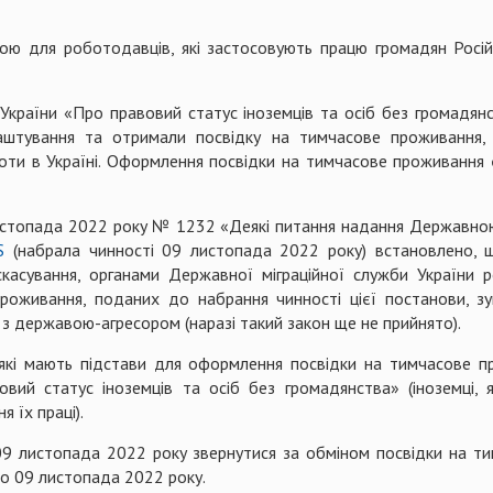
ною для роботодавців, які застосовують працю громадян Росій
країни «Про правовий статус іноземців та осіб без громадянст
лаштування та отримали посвідку на тимчасове проживання, 
боти в Україні. Оформлення посвідки на тимчасове проживання 
листопада 2022 року № 1232 «Деякі питання надання Державною
S
(набрала чинності 09 листопада 2022 року) встановлено,
касування, органами Державної міграційної служби України р
роживання, поданих до набрання чинності цієї постанови, з
х з державою-агресором (наразі такий закон ще не прийнято).
які мають підстави для оформлення посвідки на тимчасове пр
вий статус іноземців та осіб без громадянства» (іноземці, 
 їх праці).
09 листопада 2022 року звернутися за обміном посвідки на ти
до 09 листопада 2022 року.