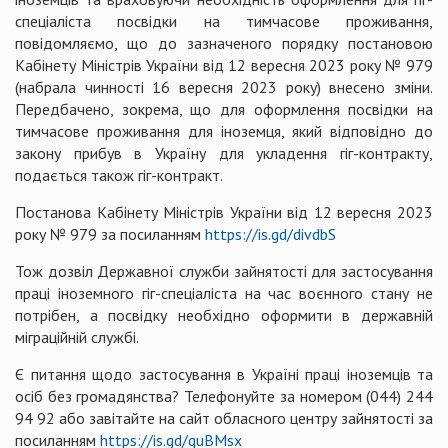
спеціаліста посвідки на тимчасове проживання,
повідомляємо, що до зазначеного порядку постановою
Кабінету Міністрів України від 12 вересня 2023 року № 979
(набрала чинності 16 вересня 2023 року) внесено зміни.
Передбачено, зокрема, що для оформлення посвідки на
тимчасове проживання для іноземця, який відповідно до
закону прибув в Україну для укладення гіг-контракту,
подається також
гіг-контракт
.
Постанова Кабінету Міністрів України від 12 вересня 2023
року № 979 за посиланням
https://is.gd/divdbS
Тож дозвіл Державної служби зайнятості для застосування
праці іноземного гіг-спеціаліста на час воєнного стану не
потрібен, а посвідку необхідно оформити в державній
міграційній службі.
Є питання щодо застосування в Україні праці іноземців та
осіб без громадянства? Телефонуйте за номером (044) 244
94 92 або завітайте на сайт обласного центру зайнятості за
посиланням
https://is.gd/quBMsx