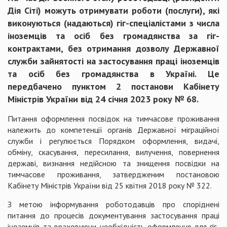
Дія Сіті) можуть отримувати роботи (послуги), які
виконуються (надаються) гіг-спеціалістами з числа
іноземців та осіб без громадянства за гіг-
контрактами, без отримання дозволу Державної
служби зайнятості на застосування праці іноземців
та осіб без громадянства в Україні. Це
передбачено пунктом 2 постанови Кабінету
Міністрів України від 24 січня 2023 року № 68.
Питання оформлення посвідок на тимчасове проживання
належить до компетенції органів Державної міграційної
служби і регулюється Порядком оформлення, видачі,
обміну, скасування, пересилання, вилучення, повернення
державі, визнання недійсною та знищення посвідки на
тимчасове проживання, затвердженим постановою
Кабінету Міністрів України від 25 квітня 2018 року № 322.
З метою інформування роботодавців про споріднені
питання до процесів документування застосування праці
іноземців та враховуючи необхідність оформлення для гіг-