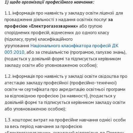
1) щодо організації професійного навчання:
1.1. інформація про наявність у закладу освіти ліцензії для
провадження діяльності з надання освітніх послуг
за
професією «Електрогазозварник»
або групою
споріднених професій, віднесених до одного класу
(підкласу, групи) класифікаційного
угруповання
Національного класифікатора професій ДК
003:2010
, або за спеціальністю (програмою, галуззю знань),
(подається у довільній формі та підписується керівником
закладу освіти або уповноваженою особою);
1.2. інформація про наявність у закладі освіти свідоцтва про
атестацію закладу професійної (професійно-технічної)
освіти чи сертифіката про акредитацію освітньої програми
за відповідною професією (за наявності), (подається у
довільній формі та підписується керівником закладу освіти
або уповноваженою особою);
1.3. кошторис витрат на професійне навчання однієї особи
за весь період навчання за професією
«Електрогазозварник
»,
складений відповідно до Порядку