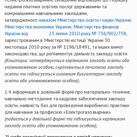
надання платних освітніх послуг державними та
комунальними навчальними закладами,
затвердженого
наказом Міністерства освіти і науки України,
Міністерства економіки України, Міністерства фінансів
України від 23 липня 2010 року № 736/902/758
,
зареєстрованим в Міністерстві юстиції України 30
листопада 2010 року за № 1196/18491, та інших вимог
законодавства, що регламентує діяльність закладу освіти
(
Кошторис затверджується керівником закладу освіти або
уповноваженою особою, скріплюється печаткою закладу
освіти та підписується головним бухгалтером закладу
освіти або уповноваженою особою);
1.4. інформація в довільній формі про матеріально-технічне,
навчально-методичне та кадрове забезпечення закладу
освіти, наявність баз для проведення виробничої практики
для навчання за професією «Електрогазозварник»
(подається у довільній формі та підписується керівником
закладу освіти або уповноваженою особою);
2) щодо організації проживання в період навчання: