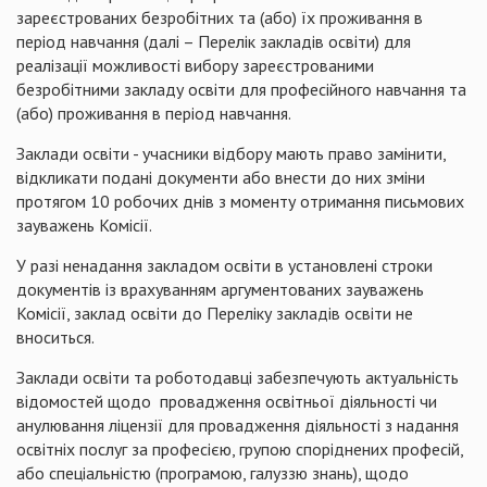
зареєстрованих безробітних та (або) їх проживання в
період навчання (далі – Перелік закладів освіти) для
реалізації можливості вибору зареєстрованими
безробітними закладу освіти для професійного навчання та
(або) проживання в період навчання.
Заклади освіти - учасники відбору мають право замінити,
відкликати подані документи або внести до них зміни
протягом 10 робочих днів з моменту отримання письмових
зауважень Комісії.
У разі ненадання закладом освіти в установлені строки
документів із врахуванням аргументованих зауважень
Комісії, заклад освіти до Переліку закладів освіти не
вноситься.
Заклади освіти та роботодавці забезпечують актуальність
відомостей щодо провадження освітньої діяльності чи
анулювання ліцензії для провадження діяльності з надання
освітніх послуг за професією, групою споріднених професій,
або спеціальністю (програмою, галуззю знань), щодо