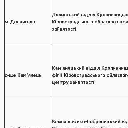
Долинський відділ Кропивницько
м. Долинська
Кіровоградського обласного це
зайнятості
Кам'янецький відділ Кропивниц
с-ще Кам'янець
філії Кіровоградського обласног
центру зайнятості
Компаніївсько-Бобринецький ві