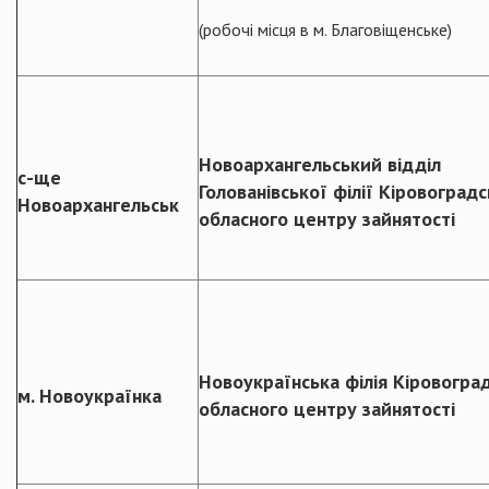
(робочі місця в м. Благовіщенське)
Новоархангельський відділ
с-ще
Голованівської філії Кіровоград
Новоархангельськ
обласного центру зайнятості
Новоукраїнська філія Кіровогра
м. Новоукраїнка
обласного центру зайнятості