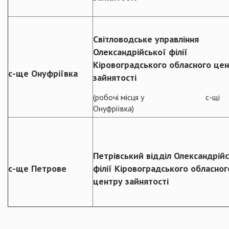
Світловодське управління
Олександрійської філії
Кіровоградського обласного це
с-ще Онуфріївка
зайнятості
(робочі місця у с-щі
Онуфріївка)
Петрівський відділ Олександрій
с-ще Петрове
філії Кіровоградського обласног
центру зайнятості