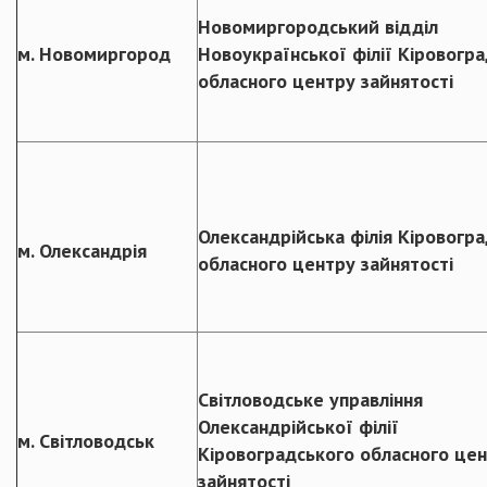
Новомиргородський відділ
м. Новомиргород
Новоукраїнської філії Кіровогр
обласного центру зайнятості
Олександрійська філія Кіровогр
м. Олександрія
обласного центру зайнятості
Світловодське управління
Олександрійської філії
м. Світловодськ
Кіровоградського обласного це
зайнятості