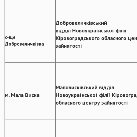
Добровеличківський
відділ Новоукраїнської філії
с-ще
Кіровоградського обласного це
Добровеличківка
зайнятості
Маловисківський відділ
м. Мала Виска
Новоукраїнської філії Кіровогр
обласного центру зайнятості