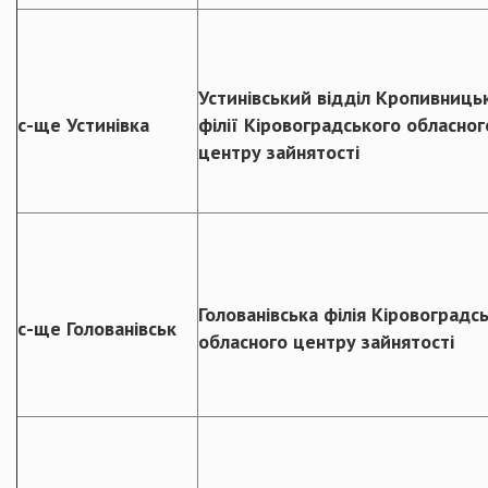
Устинівський відділ Кропивниць
с-ще Устинівка
філії Кіровоградського обласног
центру зайнятості
Голованівська філія Кіровоградс
с-ще Голованівськ
обласного центру зайнятості