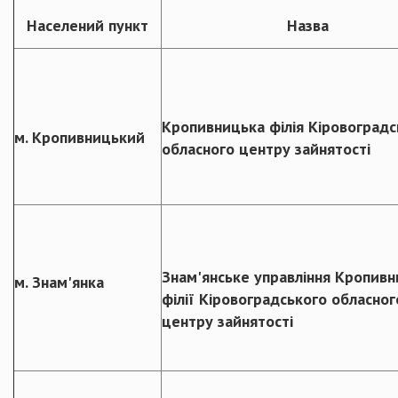
Населений пункт
Назва
Кропивницька філія Кіровоградс
м. Кропивницький
обласного центру зайнятості
Знам'янське управління Кропивн
м. Знам'янка
філії Кіровоградського обласног
центру зайнятості