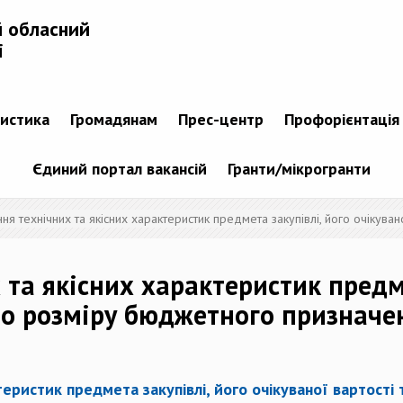
й обласний
і
тистика
Громадянам
Прес-центр
Профорієнтація
Єдиний портал вакансій
Гранти/мікрогранти
ня технічних та якісних характеристик предмета закупівлі, його очікува
та якісних характеристик предме
або розміру бюджетного призначе
теристик предмета закупівлі, його очікуваної вартост