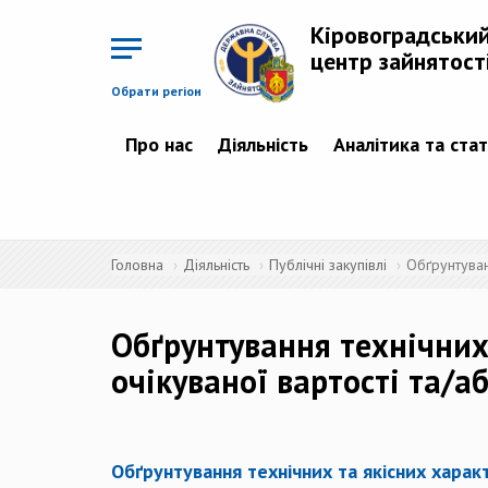
Перейти
до
Кіровоградськи
основного
матеріалу
центр зайнятост
Обрати регіон
Про нас
Діяльність
Аналітика та ста
Головна
Діяльність
Публічні закупівлі
Обґрунтуван
Обґрунтування технічних 
очікуваної вартості та/
Обґрунтування технічних та якісних харак