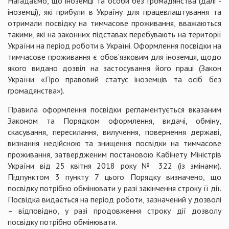
Нагадаємо, що іноземці та особи без громадянства (далі -
іноземці), які прибули в Україну для працевлаштування та
отримали посвідку на тимчасове проживання, вважаються
такими, які на законних підставах перебувають на території
України на період роботи в Україні. Оформлення посвідки на
тимчасове проживання є обов’язковим для іноземця, щодо
якого видано дозвіл на застосування його праці (Закон
України «Про правовий статус іноземців та осіб без
громадянства»).
Правила оформлення посвідки регламентується вказаним
Законом та Порядком оформлення, видачі, обміну,
скасування, пересилання, вилучення, повернення державі,
визнання недійсною та знищення посвідки на тимчасове
проживання, затвердженим постановою Кабінету Міністрів
України від 25 квітня 2018 року № 322 (із змінами).
Підпунктом 3 пункту 7 цього Порядку визначено, що
посвідку потрібно обмінювати у разі закінчення строку її дії.
Посвідка видається на період роботи, зазначений у дозволі
– відповідно, у разі продовження строку дії дозволу
посвідку потрібно обмінювати.