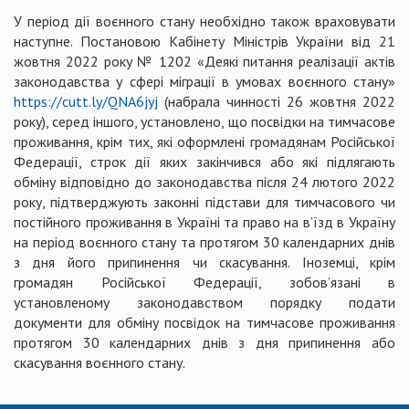
У період дії воєнного стану необхідно також враховувати
наступне. Постановою Кабінету Міністрів України від 21
жовтня 2022 року № 1202 «Деякі питання реалізації актів
законодавства у сфері міграції в умовах воєнного стану»
https://cutt.ly/QNA6jyj
(набрала чинності 26 жовтня 2022
року), серед іншого, установлено, що посвідки на тимчасове
проживання, крім тих, які оформлені громадянам Російської
Федерації, строк дії яких закінчився або які підлягають
обміну відповідно до законодавства після 24 лютого 2022
року, підтверджують законні підстави для тимчасового чи
постійного проживання в Україні та право на в’їзд в Україну
на період воєнного стану та протягом 30 календарних днів
з дня його припинення чи скасування. Іноземці, крім
громадян Російської Федерації, зобов’язані в
установленому законодавством порядку подати
документи для обміну посвідок на тимчасове проживання
протягом 30 календарних днів з дня припинення або
скасування воєнного стану.