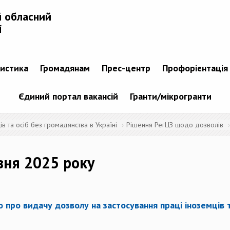
й обласний
і
тистика
Громадянам
Прес-центр
Профорієнтація
Єдиний портал вакансій
Гранти/мікрогранти
 та осіб без громадянства в Україні
Рішення РегЦЗ щодо дозволів
вня 2025 року
 про видачу дозволу на застосування праці іноземців т