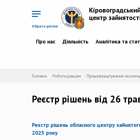
Перейти
до
Кіровоградськи
основного
матеріалу
центр зайнятост
Обрати регіон
Про нас
Діяльність
Аналітика та ста
Головна
Роботодавцям
Працевлаштування іноземців
Реєстр рішень від 26 тра
Р
еєстр рішень обласного центру зайнятого
2025 року