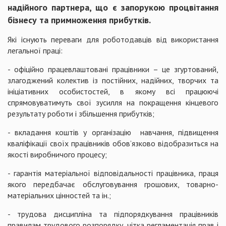
надійного партнера, що є запорукою процвітання
бізнесу та примноження прибутків.
Які існують переваги для роботодавців від використання
легальної праці:
- офіційно працевлаштовані працівники – це згуртований,
злагоджений колектив із постійних, надійних, творчих та
ініціативних особистостей, в якому всі працюючі
спрямовуватимуть свої зусилля на покращення кінцевого
результату роботи і збільшення прибутків;
- вкладання коштів у організацію навчання, підвищення
кваліфікації своїх працівників обов’язково відобразиться на
якості виробничого процесу;
- гарантія матеріальної відповідальності працівника, праця
якого передбачає обслуговування грошових, товарно-
матеріальних цінностей та ін.;
- трудова дисципліна та підпорядкування працівників
правилам трудового розпорядку, чітка регламентація прав і