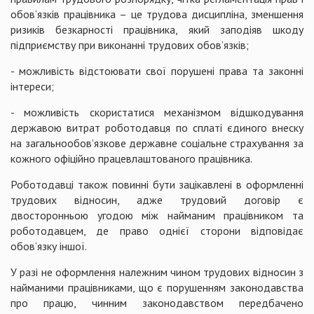
обов’язків працівника – це трудова дисципліна, зменшення
ризиків безкарності працівника, який заподіяв шкоду
підприємству при виконанні трудових обов’язків;
- можливість відстоювати свої порушені права та законні
інтереси;
- можливість скористатися механізмом відшкодування
державою витрат роботодавця по сплаті єдиного внеску
на загальнообов’язкове державне соціальне страхування за
кожного офіційно працевлаштованого працівника.
Роботодавці також повинні бути зацікавлені в оформленні
трудових відносин, адже трудовий договір є
двосторонньою угодою між найманим працівником та
роботодавцем, де право однієї сторони відповідає
обов’язку іншої.
У разі не оформлення належним чином трудових відносин з
найманими працівниками, що є порушенням законодавства
про працю, чинним законодавством передбачено