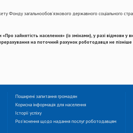
ету Фонду загальнообов’язкового державного соціального страх
 «Про зайнятість населення» (із змінами),
у
разі відмов
и
у в
ерерахування на поточний рахунок роботодавця не пізніше 
Поширені запитання громадян
Корисна інформація для населення
Історії успіху
Роз'яснення щодо надання послуг роботодавцям