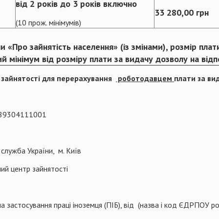
від 2 років до 3 років включно
33 280,00 грн
(10 прож. мінімумів)
и «Про зайнятість населення» (із змінами), розмір пла
 мінімум від розміру плати за видачу дозволу на відп
 зайнятості для перерахування
роботодавцем
плати за ви
489304111001
ужба України, м. Київ
центр зайнятості
 застосування праці іноземця (ПІБ), від (назва і код ЄДРПОУ р