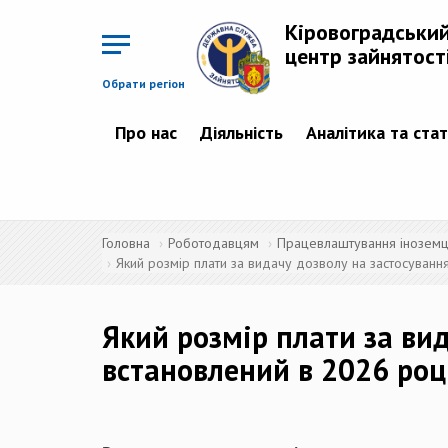
Перейти
до
Кіровоградськи
основного
матеріалу
центр зайнятост
Обрати регіон
Про нас
Діяльність
Аналітика та ста
Головна
Роботодавцям
Працевлаштування іноземців
Який розмір плати за видачу дозволу на застосуванн
Який розмір плати за вид
встановлений в 2026 роц