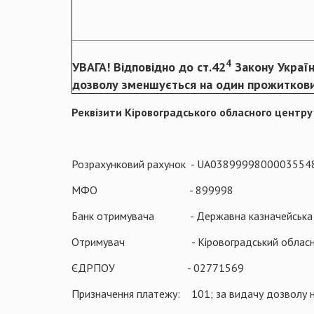
4
УВАГА! Відповідно до ст.42
Закону Україн
дозволу зменшується на один прожитковий
Реквізити
Кіровоградського
обласного центру
Розрахунковий рахунок - UA038999980000355
МФО - 899998
Банк отримувача - Державна казначейська сл
Отримувач - Кіровоградський обласний 
ЄДРПОУ - 02771569
Призначення платежу: 101; за видачу дозволу на