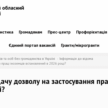
й обласний
і
тистика
Громадянам
Прес-центр
Профорієнтація
Єдиний портал вакансій
Гранти/мікрогранти
 та осіб без громадянства в Україні
Інформація до відома
я праці іноземців встановлений в 2026 році?
ачу дозволу на застосування пра
і?