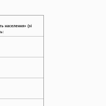
ь населення» (зі
ь: