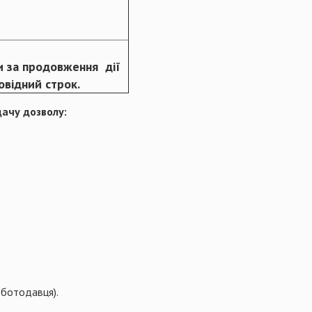
ти за продовження дії
овідний строк.
дачу дозволу:
оботодавця).