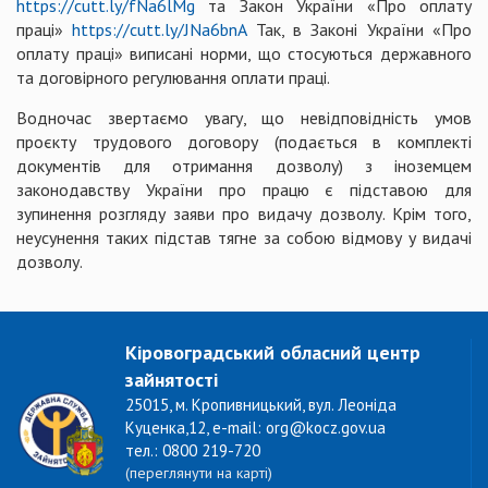
https://cutt.ly/fNa6lMg
та Закон України «Про оплату
праці»
https://cutt.ly/JNa6bnA
Так, в Законі України «Про
оплату праці» виписані норми, що стосуються державного
та договірного регулювання оплати праці.
Водночас звертаємо увагу, що невідповідність умов
проєкту трудового договору (подається в комплекті
документів для отримання дозволу) з іноземцем
законодавству України про працю є підставою для
зупинення розгляду заяви про видачу дозволу. Крім того,
неусунення таких підстав тягне за собою відмову у видачі
дозволу.
Кіровоградський обласний центр
зайнятості
25015, м. Кропивницький, вул. Леоніда
Куценка,12, e-mail: org@kocz.gov.ua
тел.: 0800 219-720
(переглянути на карті)