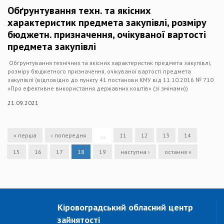
Обґрунтування техн. та якісних
характеристик предмета закупівлі, розміру
бюджетн. призначення, очікуваної вартості
предмета закупівлі
Обґрунтування технічних та якісних характеристик предмета закупівлі,
розміру бюджетного призначення, очікуваної вартості предмета
закупівлі (відповідно до пункту 41 постанови КМУ від 11.10.2016 № 710
«Про ефективне використання державних коштів» (зі змінами))
21.09.2021
« перша
‹ попередня
…
11
12
13
14
15
16
17
18
19
наступна ›
остання »
Кіровоградський обласний центр
зайнятості